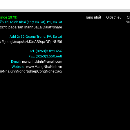
ince 1979)
Trang nhất
Giới thiệu
C
Nu
n Thị Minh Khai (chợ Đà Lạt), P1, Đà Lạt
tps://g.page/TanThanhBaLaiDalat?share
Add 2: 32 Quang Trung, P9, Đà Lạt
ps://goo.gl/maps/cHJXnAS9qwDPpNUS6
Tel: (0263)3.821.656
Fax: (0263)3.550.668
E-mail:
mangnhakinh
@gmail.com
Website:
www.MangNhaKinh.vn
.com/NhaKinhNongNghiepCongNgheCao/
n nhà kính Đà Lạt ở
i mua bán bạt lợp phủ
nhà vòm Đà Lạt ở đâu
 mua bán nhà lưới che
 giá rẻ tốt nhất, Nơi
ỗ vườn ươm Đà Lạt ở