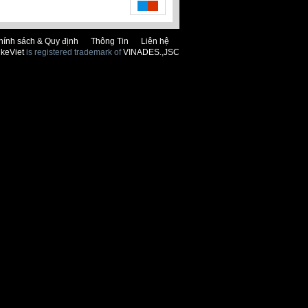
hính sách & Quy định
Thông Tin
Liên hệ
keViet
is registered trademark of
VINADES.,JSC