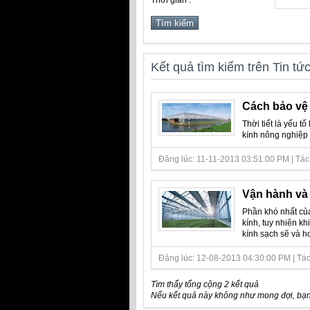
Thời gian :
Kết quả tìm kiếm trên Tin tứ
Cách bảo vệ 
Thời tiết là yếu t
kính nông nghiệp 
Đăng lúc: 11-11-2013 03:51:00 PM | Tác g
Vận hành và 
Phần khó nhất củ
kính, tuy nhiên kh
kính sạch sẽ và ho
Đăng lúc: 12-08-2013 04:30:00 PM | Tác g
Tìm thấy tổng cộng 2 kết quả
Nếu kết quả này không như mong đợi, bạn