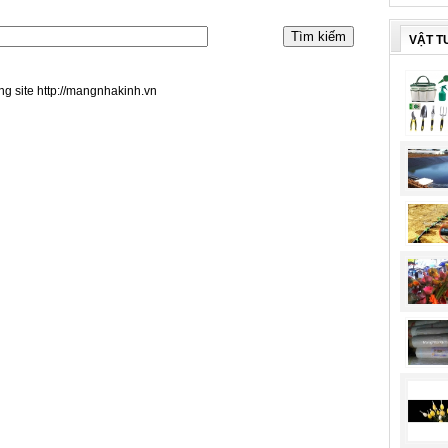
VẬT T
ng site http://mangnhakinh.vn