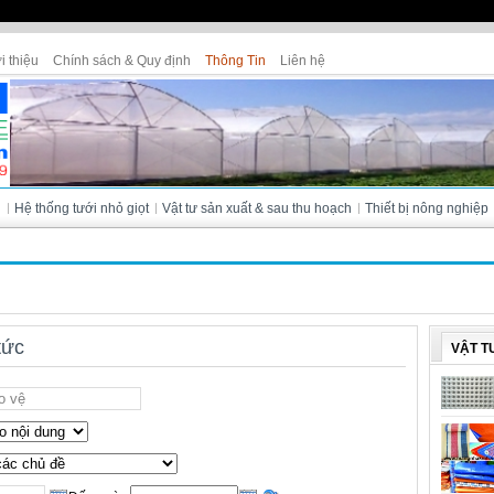
i thiệu
Chính sách & Quy định
Thông Tin
Liên hệ
Cửa hàng Tân Thanh - Bà Lài (Đà L
i
Hệ thống tưới nhỏ giọt
Vật tư sản xuất & sau thu hoạch
Thiết bị nông nghiệp
tức
VẬT T