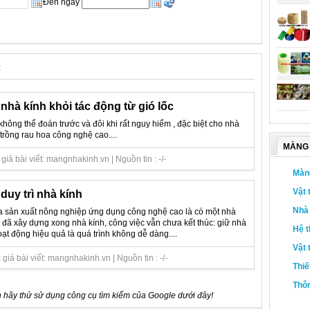
Đến ngày
c
nhà kính khỏi tác động từ gió lốc
ố không thể đoán trước và đôi khi rất nguy hiểm , đặc biệt cho nhà
trồng rau hoa công nghệ cao....
MÀNG 
iả bài viết: mangnhakinh.vn | Nguồn tin : -/-
Màn
Vật 
duy trì nhà kính
Nhà 
a sản xuất nông nghiệp ứng dụng công nghệ cao là có một nhà
i đã xây dựng xong nhà kính, công việc vẫn chưa kết thúc: giữ nhà
Hệ t
ạt động hiệu quả là quá trình không dễ dàng....
Vật 
iả bài viết: mangnhakinh.vn | Nguồn tin : -/-
Thiế
Thôn
 hãy thử sử dụng công cụ tìm kiếm của Google dưới đây!