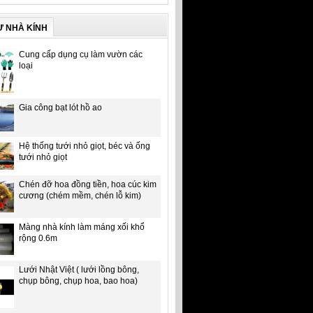
Ư NHÀ KÍNH
Cung cấp dụng cụ làm vườn các
loại
Gia công bạt lót hồ ao
Hệ thống tưới nhỏ giọt, béc và ống
tưới nhỏ giọt
Chén đỡ hoa đồng tiền, hoa cúc kim
cương (chém mềm, chén lỗ kim)
Màng nhà kính làm máng xối khổ
rộng 0.6m
Lưới Nhật Việt ( lưới lồng bông,
chụp bông, chụp hoa, bao hoa)