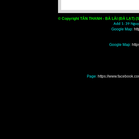
© Copyright TÂN THANH - BÀ LÀI (ĐÀ LẠT) (S
Add 1: 39 Nguyễ
Google Map:
ht
Google Map:
htt
Page:
https://www.facebook
Nơi mua bán màng nilo
đâu giá rẻ tốt nhất, Nơ
nhà kính, nhà lồng, 
giá rẻ tốt nhất, Nơi
cắt nắng Đà Lạt ở đâu
mua bán khay vỉ xốp l