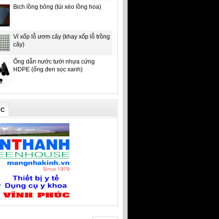
Bịch lồng bông (túi xéo lồng hoa)
Vỉ xốp lỗ ươm cây (khay xốp lỗ trồng
cây)
Ống dẫn nước tưới nhựa cứng
HDPE (ống đen sọc xanh)
ÁC