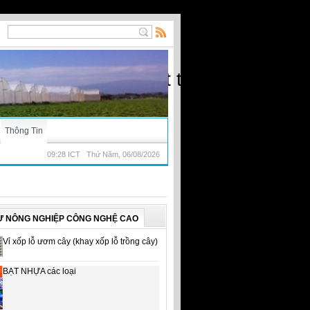
ạt) - Nhà kính, vật tư nông nghiệp
Thông Tin
09:28 ICT Thứ Năm, 06/08/2026
Ư NÔNG NGHIỆP CÔNG NGHỆ CAO
Vỉ xốp lỗ ươm cây (khay xốp lỗ trồng cây)
BẠT NHỰA các loại