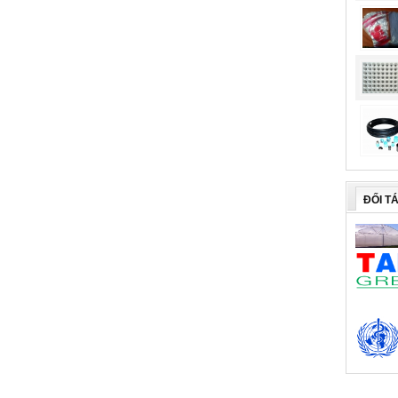
ĐỐI T