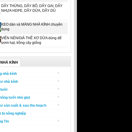
DÂY THỪNG, DÂY BỐ, DÂY GAI, DÂY
NHỰA HDPE, DÂY DỪA, DÂY DÙ
KEO dán vá MÀNG NHÀ KÍNH chuyên
dụng
VIÊN NÉN/GIÁ THỂ XƠ DỪA dùng để
ươm hạt, trồng cây giống
NHÀ KÍNH
g nhà kính
tư nhà kính
lưới
hống tưới nhỏ giọt
tư sản xuất & sau thu hoạch
t bị nông nghiệp
g Tin