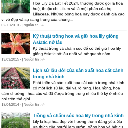
Hoa
Lily
Đà Lạt Tết 2024, thường được gọi là
hoa
huệ, thuộc chi Lilium và là một phần của họ
Liliaceae. Những bông
hoa
này được đánh giá cao
vì vẻ đẹp và sự sang trọng của chúng...
02/11/2019 - | Nguồn tin : -/-
Kỹ thuật trồng
hoa
và giữ
hoa
lily
giống
Asiatic nở lâu
Kỹ thuật trồng và chăm sóc để có thể giữ
hoa
lily
giống Asiatic nở lâu nhất và nở quanh năm....
13/03/2015 - | Nguồn tin : -/-
Lịch sử lâu đời của sản xuất
hoa
cắt cành
trong nhà kính
Phát triển và sản xuất
hoa
cắt cành trong nhà kính
có một lịch sử lâu dài và rõ ràng.
Hoa
hồng,
hoa
cẩm chướng ,
hoa
cúc và đã được trồng trong nhiều thế kỷ ở nhiều
nơi trên thế giới....
18/04/2014 - | Nguồn tin : -/-
Trồng và chăm sóc
hoa
lily
trong nhà kính
Lily
là loại
hoa
đẹp với hương thơm đáng yêu. Sự
ưa thích của người làm vườn, trồng
hoa
và bất cứ