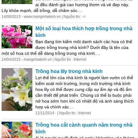
ai đều đánh giá cao hương thơm và vẻ đẹp này.
Lily
khỏe mạnh, dễ trồng, dễ chăm sóc....
14/08/2013 - www.mangnhakinh.vn | Nguồn tin : -/-
Một số loại
hoa
thích hợp trồng trong nhà
kính
Bạn đang tìm kiếm một danh sách các
hoa
có thể
được trồng trong nhà kính? Dưới đây là tên của
một số
hoa
có thể dễ dàng trồng trong nhà kính....
24/04/2015 - mangnhakinh.vn | Nguồn tin : Internet
Trồng
hoa
lily
trong nhà kính
Lợi thế lớn của nhà kính là người làm vườn có thể
kiểm soát môi trường, trong môi trường nhà kính
hoa
lily
có thể được cung cấp sự ấm áp và độ ẩm
cần thiết để phát triển. Chúng có thể bị buộc phải
nở
hoa
sớm hơn khi có nhiệt độ và ánh sáng thích
hợp và chính xác....
12/11/2014 - | Nguồn tin : Internet
Trồng
hoa
cắt cành quanh năm trong nhà
kính