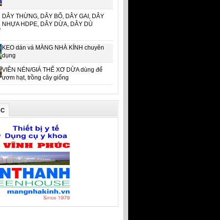
DÂY THỪNG, DÂY BỐ, DÂY GAI, DÂY
NHỰA HDPE, DÂY DỪA, DÂY DÙ
KEO dán vá MÀNG NHÀ KÍNH chuyên
dụng
VIÊN NÉN/GIÁ THỂ XƠ DỪA dùng để
ươm hạt, trồng cây giống
ÁC