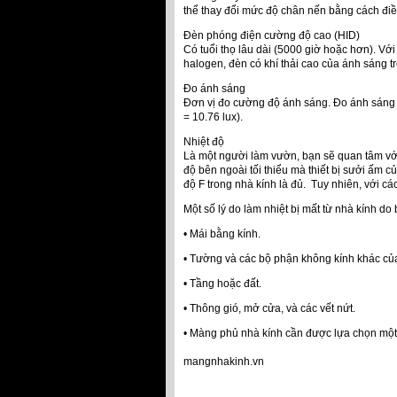
thể thay đổi mức độ chân nến bằng cách điề
Đèn phóng điện cường độ cao (HID)
Có tuổi thọ lâu dài (5000 giờ hoặc hơn). Vớ
halogen, đèn có khí thải cao của ánh sáng 
Đo ánh sáng
Đơn vị đo cường độ ánh sáng. Đo ánh sáng 
= 10.76 lux).
Nhiệt độ
Là một người làm vườn, bạn sẽ quan tâm với 2
độ bên ngoài tối thiểu mà thiết bị sưởi ấm 
độ F trong nhà kính là đủ. Tuy nhiên, với cá
Một số lý do làm nhiệt bị mất từ ​​nhà kính do 
• Mái bằng kính.
• Tường và các bộ phận không kính khác của
• Tầng hoặc đất.
• Thông gió, mở cửa, và các vết nứt.
• Màng phủ nhà kính cần được lựa chọn một
mangnhakinh.vn