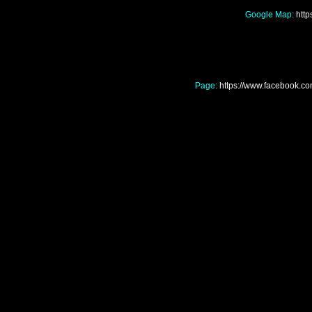
Google Map:
htt
Page:
https://www.facebook
Nơi mua bán màng nilo
đâu giá rẻ tốt nhất, Nơ
nhà kính, nhà lồng, 
giá rẻ tốt nhất, Nơi
cắt nắng Đà Lạt ở đâu
mua bán khay vỉ xốp l
đâu giá rẻ tốt nhất,
làm vườn Đà Lạt ở đâu 
mua bán giá thể thủy c
rẻ tốt nhất, Nơi mua b