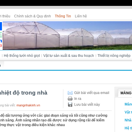
i thiệu
Chính sách & Quy định
Thông Tin
Liên hệ
Cửa hàng Tân Thanh - Bà Lài (Đà L
i
Hệ thống tưới nhỏ giọt
Vật tư sản xuất & sau thu hoạch
Thiết bị nông nghiệp
h
hiệt độ trong nhà
Gửi bài viết qua email
MÀNG 
In ra
Màn
Lưu bài viết này
ng bài viết:
mangnhakinh.vn
Vật 
 độ dài tương ứng với các giai đoạn sáng và tối cũng như cường
ánh sáng. Ánh sáng nhân tạo đã được sử dụng rộng rãi để kiểm
Nhà 
ưởng thực vật trong điều kiện khác nhau
Hệ t