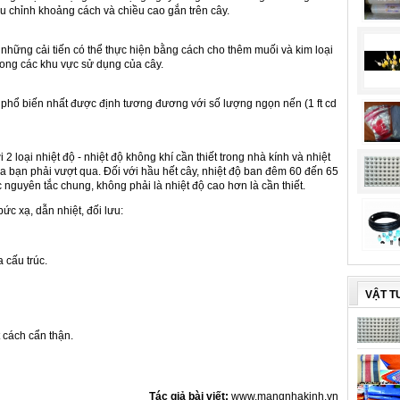
u chỉnh khoảng cách và chiều cao gắn trên cây.
i những cải tiến có thể thực hiện bằng cách cho thêm muối và kim loại
trong các khu vực sử dụng của cây.
phổ biến nhất được định tương đương với số lượng ngọn nến (1 ft cd
 loại nhiệt độ - nhiệt độ không khí cần thiết trong nhà kính và nhiệt
của bạn phải vượt qua. Đối với hầu hết cây, nhiệt độ ban đêm 60 đến 65
c nguyên tắc chung, không phải là nhiệt độ cao hơn là cần thiết.
bức xạ, dẫn nhiệt, đối lưu:
 cấu trúc.
VẬT T
 cách cẩn thận.
Tác giả bài viết:
www.mangnhakinh.vn