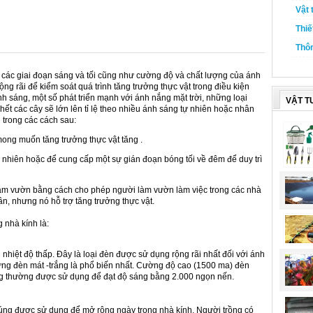
Vật 
Thiế
Thôn
 các giai đoạn sáng và tối cũng như cường độ và chất lượng của ánh
g rãi để kiểm soát quá trình tăng trưởng thực vật trong điều kiện
h sáng, một số phát triển mạnh với ánh nắng mặt trời, những loại
VẬT T
 hết các cây sẽ lớn lên tỉ lệ theo nhiều ánh sáng tự nhiên hoặc nhân
 trong các cách sau:
ong muốn tăng trưởng thực vật tăng .
nhiên hoặc để cung cấp một sự gián đoạn bóng tối về đêm để duy trì
àm vườn bằng cách cho phép người làm vườn làm việc trong các nhà
n, nhưng nó hỗ trợ tăng trưởng thực vật.
 nhà kính là:
 nhiệt độ thấp. Đây là loại đèn được sử dụng rộng rãi nhất đối với ánh
ng đèn mát -trắng là phổ biến nhất. Cường độ cao (1500 ma) đèn
ng thường được sử dụng để đạt độ sáng bằng 2.000 ngọn nến.
húng được sử dụng để mở rộng ngày trong nhà kính. Người trồng có