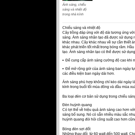
Ánh sáng, chiếu
sáng và nhiệt độ
trong nhà kính
Chiếu sáng và nhiệt độ
Cây trồng đáp ứng với độ dài tương ứng với
sáng. Ánh sáng nhân tạo đã được sử dụng rộn
khác nhau. Cây khác nhau về sự cần thiết án
khác phát triển tốt nhất trong bóng râm. Hầu
tạo. Ánh sáng nhân tạo có thể được sử dụng
• Để cung cấp ánh sáng cường độ cao khi m
• Để mở rộng giờ của ánh sáng ban ngày tự 
các điều kiện ban ngày dài hơn.
Ánh sáng phù hợp không chỉ kéo dài ngày l
kính trong buổi tối mùa đông và đầu mùa xuâ
Ba loại đèn cơ bản sử dụng trong chiếu sáng
Đèn huỳnh quang
Có lợi thế về hiệu quả ánh sáng cao hơn với
sáng bổ sung. Nó có sẵn nhiều màu sắc như
huỳnh quang đòi hỏi công suất cao hơn cũ
Bóng đèn sợi đốt
Những thay đổi từ 60 watt đến 500 watt. C