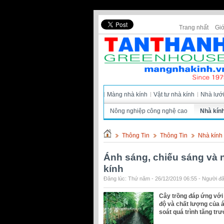
Trang nhất
Giớ
Màng nhà kính
Vật tư nhà kính
Nhà lướ
Nông nghiệp công nghệ cao
Nhà kín
Thông Tin
Thông Tin
Nhà kính
Ánh sáng, chiếu sáng và n
kính
Đăng lúc: Thứ năm - 26/12/2019 06:55 - Người đă
Cây trồng đáp ứng với
độ và chất lượng của 
soát quá trình tăng tr