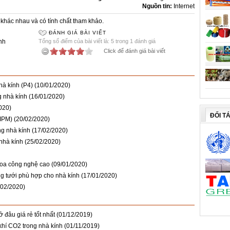
Nguồn tin:
Internet
khác nhau và có tính chất tham khảo.
ĐÁNH GIÁ BÀI VIẾT
nh
Tổng số điểm của bài viết là: 5 trong 1 đánh giá
Click để đánh giá bài viết
hà kính (P4)
(10/01/2020)
g nhà kính
(16/01/2020)
020)
ĐỐI T
(IPM)
(20/02/2020)
ng nhà kính
(17/02/2020)
 nhà kính
(25/02/2020)
hoa công nghệ cao
(09/01/2020)
ng tưới phù hợp cho nhà kính
(17/01/2020)
/02/2020)
 đâu giá rẻ tốt nhất
(01/12/2019)
khí CO2 trong nhà kính
(01/11/2019)