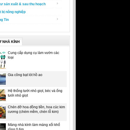
tư sản xuất & sau thu hoạch
t bị nông nghiệp
g Tin
Ư NHÀ KÍNH
Cung cấp dụng cụ làm vườn các
loại
Gia công bạt lót hồ ao
Hệ thống tưới nhỏ giọt, béc và ống
tưới nhỏ giọt
Chén đỡ hoa đồng tiền, hoa cúc kim
cương (chém mềm, chén lỗ kim)
Màng nhà kính làm máng xối khổ
rộng 0.6m