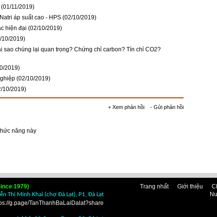
(01/11/2019)
Natri áp suất cao - HPS
(02/10/2019)
c hiện đại
(02/10/2019)
/10/2019)
ại sao chúng lại quan trọng? Chứng chỉ carbon? Tín chỉ CO2?
10/2019)
nghiệp
(02/10/2019)
2/10/2019)
+ Xem phản hồi
- Gửi phản hồi
chức năng này
ince 1979)
Trang nhất
Giới thiệu
C
Nu
n Thị Minh Khai (chợ Đà Lạt), P1, Đà Lạt
tps://g.page/TanThanhBaLaiDalat?share