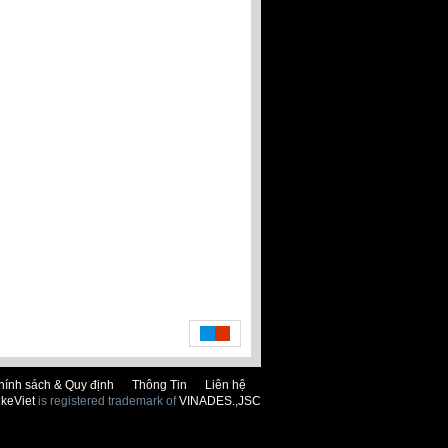
hính sách & Quy định
Thông Tin
Liên hệ
keViet
is registered trademark of
VINADES.,JSC