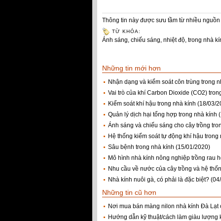
Thông tin này được sưu tầm từ nhiều nguồn 
TỪ KHÓA:
Ánh sáng
,
chiếu sáng
,
nhiệt độ
,
trong nhà kí
Những tin mới hơn
Nhận dạng và kiểm soát côn trùng trong n
Vai trò của khí Carbon Dioxide (CO2) tron
Kiểm soát khí hậu trong nhà kính
(18/03/2
Quản lý dịch hại tổng hợp trong nhà kính 
Ánh sáng và chiếu sáng cho cây trồng tro
Hệ thống kiểm soát tự động khí hậu trong
Sâu bệnh trong nhà kính
(15/01/2020)
Mô hình nhà kính nông nghiệp trồng rau 
Nhu cầu về nước của cây trồng và hệ thố
Nhà kính nuôi gà, có phải là đặc biệt?
(04
Những tin cũ hơn
Nơi mua bán màng nilon nhà kính Đà Lạt ở
Hướng dẫn kỹ thuật/cách làm giàu lượng 