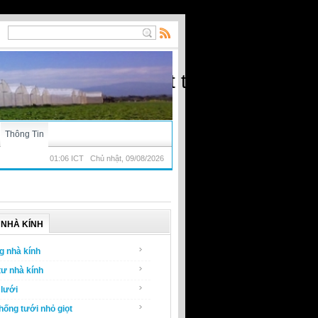
ạt) - Nhà kính, vật tư nông nghiệp
Thông Tin
01:06 ICT Chủ nhật, 09/08/2026
NHÀ KÍNH
g nhà kính
tư nhà kính
lưới
hống tưới nhỏ giọt