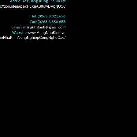
Add 2: 32 Quang Trung, P9, Đà Lạt
ps://goo.gl/maps/cHJXnAS9qwDPpNUS6
Tel: (0263)3.821.656
Fax: (0263)3.550.668
E-mail:
mangnhakinh
@gmail.com
Website:
www.MangNhaKinh.vn
.com/NhaKinhNongNghiepCongNgheCao/
n nhà kính Đà Lạt ở
i mua bán bạt lợp phủ
nhà vòm Đà Lạt ở đâu
 mua bán nhà lưới che
 giá rẻ tốt nhất, Nơi
ỗ vườn ươm Đà Lạt ở
 Nơi mua bán dụng cụ
giá rẻ tốt nhất, Nơi
anh Đà Lạt ở đâu giá
án hệ thống tưới nhỏ