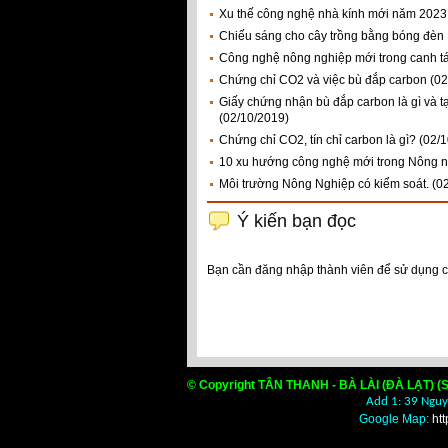
Xu thế công nghệ nhà kính mới năm 2023
Chiếu sáng cho cây trồng bằng bóng đèn 
Công nghệ nông nghiệp mới trong canh tá
Chứng chỉ CO2 và việc bù đắp carbon
(02
Giấy chứng nhận bù đắp carbon là gì và t
(02/10/2019)
Chứng chỉ CO2, tín chỉ carbon là gì?
(02/
10 xu hướng công nghệ mới trong Nông 
Môi trường Nông Nghiệp có kiểm soát.
(0
Ý kiến bạn đọc
Bạn cần đăng nhập thành viên để sử dụng 
© Copyright TÂN THANH - BÀ LÀI (ĐÀ LẠT) (S
Add 1: 39 Nguyễ
Google Map:
ht