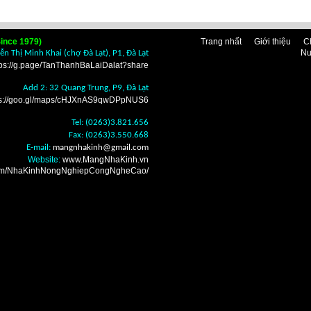
ince 1979)
Trang nhất
Giới thiệu
C
Nu
n Thị Minh Khai (chợ Đà Lạt), P1, Đà Lạt
tps://g.page/TanThanhBaLaiDalat?share
Add 2: 32 Quang Trung, P9, Đà Lạt
ps://goo.gl/maps/cHJXnAS9qwDPpNUS6
Tel: (0263)3.821.656
Fax: (0263)3.550.668
E-mail:
mangnhakinh
@gmail.com
Website:
www.MangNhaKinh.vn
.com/NhaKinhNongNghiepCongNgheCao/
n nhà kính Đà Lạt ở
i mua bán bạt lợp phủ
nhà vòm Đà Lạt ở đâu
 mua bán nhà lưới che
 giá rẻ tốt nhất, Nơi
ỗ vườn ươm Đà Lạt ở