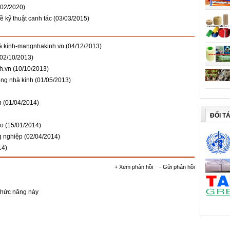
/02/2020)
ề kỹ thuật canh tác
(03/03/2015)
nhà kính-mangnhakinh.vn
(04/12/2013)
(02/10/2013)
h.vn
(10/10/2013)
ong nhà kính
(01/05/2013)
h
(01/04/2014)
ĐỐI T
ao
(15/01/2014)
g nghiệp
(02/04/2014)
14)
+ Xem phản hồi
- Gửi phản hồi
chức năng này