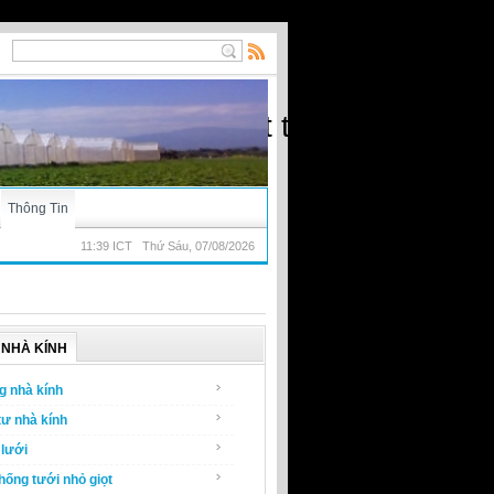
ạt) - Nhà kính, vật tư nông nghiệp
Thông Tin
11:39 ICT Thứ Sáu, 07/08/2026
NHÀ KÍNH
g nhà kính
tư nhà kính
lưới
hống tưới nhỏ giọt