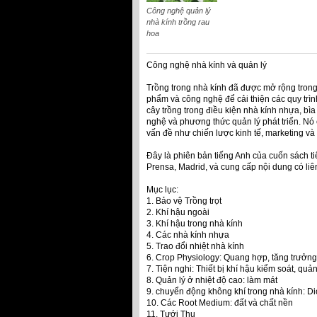
Công nghệ quản lý
nhà kính trồng rau
hoa
Công nghệ nhà kính và quản lý
Trồng trong nhà kính đã được mở rộng trong
phẩm và công nghệ để cải thiện các quy trìn
cây trồng trong điều kiện nhà kính nhựa, bì
nghệ và phương thức quản lý phát triển. Nó 
vấn đề như chiến lược kinh tế, marketing và 
Đây là phiên bản tiếng Anh của cuốn sách 
Prensa, Madrid, và cung cấp nội dung có liê
Mục lục:
1. Bảo vệ Trồng trọt
2. Khí hậu ngoài
3. Khí hậu trong nhà kính
4. Các nhà kính nhựa
5. Trao đổi nhiệt nhà kính
6. Crop Physiology: Quang hợp, tăng trưởng,
7. Tiện nghi: Thiết bị khí hậu kiểm soát, quả
8. Quản lý ở nhiệt độ cao: làm mát
9. chuyển động không khí trong nhà kính: D
10. Các Root Medium: đất và chất nền
11. Tưới Thụ