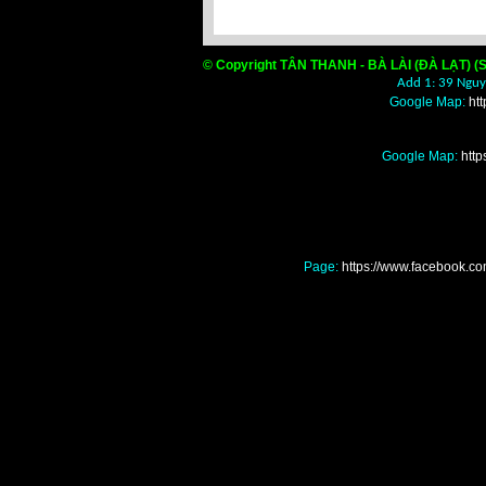
© Copyright TÂN THANH - BÀ LÀI (ĐÀ LẠT) (S
Add 1: 39 Nguyễ
Google Map:
ht
Google Map:
htt
Page:
https://www.facebook
Nơi mua bán màng nilo
đâu giá rẻ tốt nhất, Nơ
nhà kính, nhà lồng, 
giá rẻ tốt nhất, Nơi
cắt nắng Đà Lạt ở đâu
mua bán khay vỉ xốp l