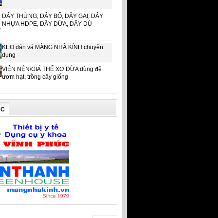
DÂY THỪNG, DÂY BỐ, DÂY GAI, DÂY
NHỰA HDPE, DÂY DỪA, DÂY DÙ
KEO dán vá MÀNG NHÀ KÍNH chuyên
dụng
VIÊN NÉN/GIÁ THỂ XƠ DỪA dùng để
ươm hạt, trồng cây giống
ÁC