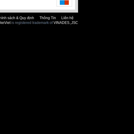
hính sách & Quy định
Thông Tin
Liên hệ
keViet
is registered trademark of
VINADES.,JSC