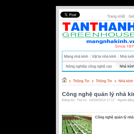
Trang nhất
Giớ
Màng nhà kính
Vật tư nhà kính
Nhà lướ
Nông nghiệp công nghệ cao
Nhà kín
Thông Tin
Thông Tin
Nhà kính
Công nghệ quản lý nhà kí
Đăng lúc: Thứ tư - 02/04/2014 17:17 - Người đăng
Công nghệ quản lý nhà 