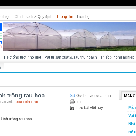
i thiệu
Chính sách & Quy định
Thông Tin
Liên hệ
Cửa hàng Tân Thanh - Bà Lài (Đà L
i
Hệ thống tưới nhỏ giọt
Vật tư sản xuất & sau thu hoạch
Thiết bị nông nghiệp
h
nh trồng rau hoa
Gửi bài viết qua email
MÀNG 
 bài viết:
mangnhakinh.vn
In ra
Màn
Lưu bài viết này
Vật 
kính trồng rau hoa
Nhà 
Hệ t