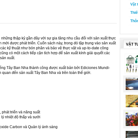
Vật 
Thiế
Thôn
 những thập kỷ gần đây với sự gia tăng nhu cầu đối với sản xuất thực
h mới được phát triển. Cuốn sách này, trong đó tập trung vào sản xuất
VẬT T
a các kỹ thuật như bón phân và bảo vệ thực vật và up-to-date công
cũng có một cách tiếp cận tích hợp để sản xuất kính giải quyết các
sản xuất.
tiếng Tây Ban Nha thành công được xuất bản bởi Ediciones Mundi-
n quan đến sản xuất Tây Ban Nha và trên toàn thế giới.
 phát triển và năng suất
n lý nhiệt độ thấp và sưởi
ioxide Carbon và Quản lý ánh sáng