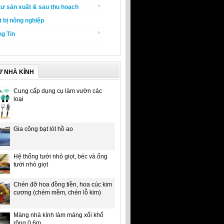
tư sản xuất & sau thu hoạch
t bị nông nghiệp
g Tin
Ư NHÀ KÍNH
Cung cấp dụng cụ làm vườn các
loại
Gia công bạt lót hồ ao
Hệ thống tưới nhỏ giọt, béc và ống
tưới nhỏ giọt
Chén đỡ hoa đồng tiền, hoa cúc kim
cương (chém mềm, chén lỗ kim)
Màng nhà kính làm máng xối khổ
rộng 0.6m