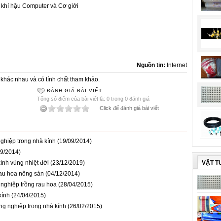
ý khí hậu Computer và Cơ giới
Nguồn tin:
Internet
khác nhau và có tính chất tham khảo.
ĐÁNH GIÁ BÀI VIẾT
Tổng số điểm của bài viết là: 0 trong 0 đánh giá
Click để đánh giá bài viết
ghiệp trong nhà kính
(19/09/2014)
09/2014)
VẬT T
ính vùng nhiệt đới
(23/12/2019)
rau hoa nông sản
(04/12/2014)
 nghiệp trồng rau hoa
(28/04/2015)
kính
(24/04/2015)
ng nghiệp trong nhà kính
(26/02/2015)