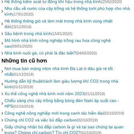
Hệ thống kiểm soát tự động khí hậu trong nhà kính
(25/02/2020)
Nhu cầu về nước của cây trồng và hệ thống tưới phù hợp cho nhà
kính
(17/01/2020)
Hệ thống thông gió và làm mát trong nhà kính vùng nhiệt
đới
(23/12/2019)
Sâu bệnh trong nhà kính
(15/01/2020)
Mô hình nhà kính nông nghiệp trồng rau hoa công nghệ
cao
(09/01/2020)
Nhà kính nuôi gà, có phải là đặc biệt?
(04/02/2020)
Những tin cũ hơn
Nơi mua bán màng nilon nhà kính Đà Lạt ở đâu giá rẻ tốt
nhất
(01/12/2019)
Hướng dẫn kỹ thuật/cách làm giàu lượng khí CO2 trong nhà
kính
(01/11/2019)
Xu thế công nghệ nhà kính mới năm 2023
(01/11/2019)
Chiếu sáng cho cây trồng bằng bóng đèn Natri áp suất cao -
HPS
(02/10/2019)
Công nghệ nông nghiệp mới trong canh tác hiện đại
(02/10/2019)
Chứng chỉ CO2 và việc bù đắp carbon
(02/10/2019)
Giấy chứng nhận bù đắp carbon là gì và tại sao chúng lại quan
trọng? Chứng chỉ carbon? Tín chỉ CO2?
(02/10/2019)