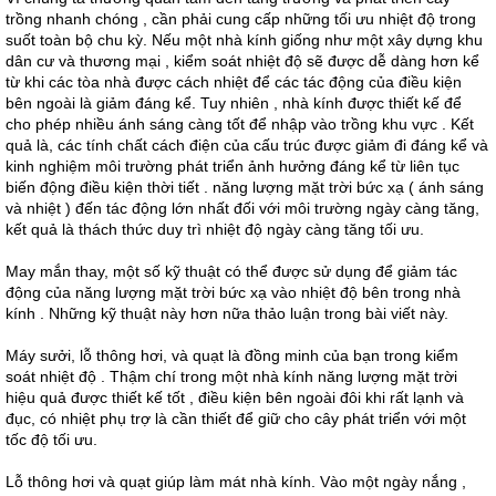
trồng nhanh chóng , cần phải cung cấp những tối ưu nhiệt độ trong
suốt toàn bộ chu kỳ. Nếu một nhà kính giống như một xây dựng khu
dân cư và thương mại , kiểm soát nhiệt độ sẽ được dễ dàng hơn kể
từ khi các tòa nhà được cách nhiệt để các tác động của điều kiện
bên ngoài là giảm đáng kể. Tuy nhiên , nhà kính được thiết kế để
cho phép nhiều ánh sáng càng tốt để nhập vào trồng khu vực . Kết
quả là, các tính chất cách điện của cấu trúc được giảm đi đáng kể và
kinh nghiệm môi trường phát triển ảnh hưởng đáng kể từ liên tục
biến động điều kiện thời tiết . năng lượng mặt trời bức xạ ( ánh sáng
và nhiệt ) đến tác động lớn nhất đối với môi trường ngày càng tăng,
kết quả là thách thức duy trì nhiệt độ ngày càng tăng tối ưu.
May mắn thay, một số kỹ thuật có thể được sử dụng để giảm tác
động của năng lượng mặt trời bức xạ vào nhiệt độ bên trong nhà
kính . Những kỹ thuật này hơn nữa thảo luận trong bài viết này.
Máy sưởi, lỗ thông hơi, và quạt là đồng minh của bạn trong kiểm
soát nhiệt độ . Thậm chí trong một nhà kính năng lượng mặt trời
hiệu quả được thiết kế tốt , điều kiện bên ngoài đôi khi rất lạnh và
đục, có nhiệt phụ trợ là cần thiết để giữ cho cây phát triển với một
tốc độ tối ưu.
Lỗ thông hơi và quạt giúp làm mát nhà kính. Vào một ngày nắng ,