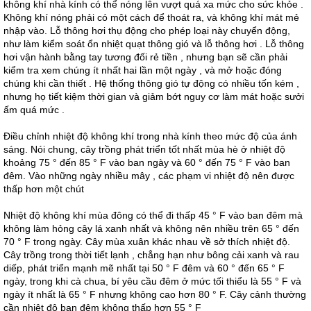
không khí nhà kính có thể nóng lên vượt quá xa mức cho sức khỏe .
Không khí nóng phải có một cách để thoát ra, và không khí mát mẻ
nhập vào. Lỗ thông hơi thụ động cho phép loại này chuyển động,
như làm kiểm soát ổn nhiệt quạt thông gió và lỗ thông hơi . Lỗ thông
hơi vận hành bằng tay tương đối rẻ tiền , nhưng bạn sẽ cần phải
kiểm tra xem chúng ít nhất hai lần một ngày , và mở hoặc đóng
chúng khi cần thiết . Hệ thống thông gió tự động có nhiều tốn kém ,
nhưng họ tiết kiệm thời gian và giảm bớt nguy cơ làm mát hoặc sưởi
ấm quá mức .
Điều chỉnh nhiệt độ không khí trong nhà kính theo mức độ của ánh
sáng. Nói chung, cây trồng phát triển tốt nhất mùa hè ở nhiệt độ
khoảng 75 ° đến 85 ° F vào ban ngày và 60 ° đến 75 ° F vào ban
đêm. Vào những ngày nhiều mây , các phạm vi nhiệt độ nên được
thấp hơn một chút
Nhiệt độ không khí mùa đông có thể đi thấp 45 ° F vào ban đêm mà
không làm hỏng cây lá xanh nhất và không nên nhiều trên 65 ° đến
70 ° F trong ngày. Cây mùa xuân khác nhau về sở thích nhiệt độ.
Cây trồng trong thời tiết lạnh , chẳng hạn như bông cải xanh và rau
diếp, phát triển mạnh mẽ nhất tại 50 ° F đêm và 60 ° đến 65 ° F
ngày, trong khi cà chua, bí yêu cầu đêm ở mức tối thiểu là 55 ° F và
ngày ít nhất là 65 ° F nhưng không cao hơn 80 ° F. Cây cảnh thường
cần nhiệt độ ban đêm không thấp hơn 55 ° F