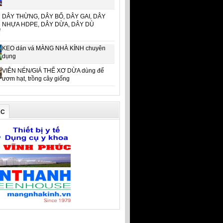
DÂY THỪNG, DÂY BỐ, DÂY GAI, DÂY
NHỰA HDPE, DÂY DỪA, DÂY DÙ
KEO dán vá MÀNG NHÀ KÍNH chuyên
dụng
VIÊN NÉN/GIÁ THỂ XƠ DỪA dùng để
ươm hạt, trồng cây giống
ÁC