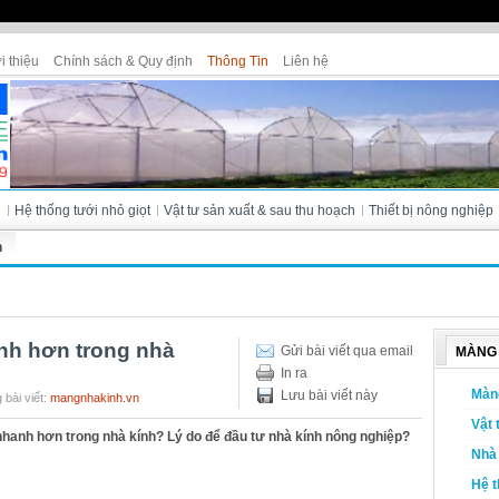
i thiệu
Chính sách & Quy định
Thông Tin
Liên hệ
Cửa hàng Tân Thanh - Bà Lài (Đà L
i
Hệ thống tưới nhỏ giọt
Vật tư sản xuất & sau thu hoạch
Thiết bị nông nghiệp
h
anh hơn trong nhà
Gửi bài viết qua email
MÀNG 
In ra
Màn
Lưu bài viết này
 bài viết:
mangnhakinh.vn
Vật 
 nhanh hơn trong nhà kính? Lý do để đầu tư nhà kính nông nghiệp?
Nhà 
Hệ t