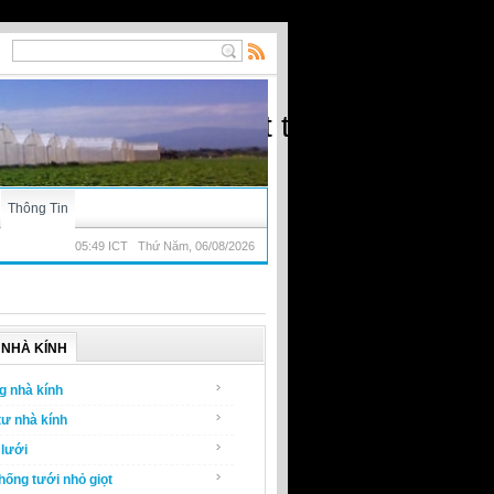
ạt) - Nhà kính, vật tư nông nghiệp
Thông Tin
05:49 ICT Thứ Năm, 06/08/2026
NHÀ KÍNH
g nhà kính
tư nhà kính
lưới
hống tưới nhỏ giọt