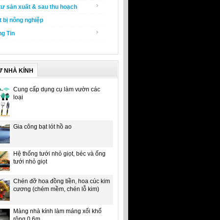
tư sản xuất & sau thu hoạch
t bị nông nghiệp
g Tin
Ư NHÀ KÍNH
Cung cấp dụng cụ làm vườn các
loại
Gia công bạt lót hồ ao
Hệ thống tưới nhỏ giọt, béc và ống
tưới nhỏ giọt
Chén đỡ hoa đồng tiền, hoa cúc kim
cương (chém mềm, chén lỗ kim)
Màng nhà kính làm máng xối khổ
rộng 0.6m