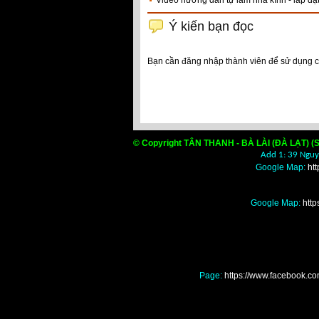
Video hướng dẫn tự làm nhà kính - lắp đặt 
Ý kiến bạn đọc
Bạn cần đăng nhập thành viên để sử dụng 
© Copyright TÂN THANH - BÀ LÀI (ĐÀ LẠT) (S
Add 1: 39 Nguyễ
Google Map:
ht
Google Map:
htt
Page:
https://www.facebook
Nơi mua bán màng nilo
đâu giá rẻ tốt nhất, Nơ