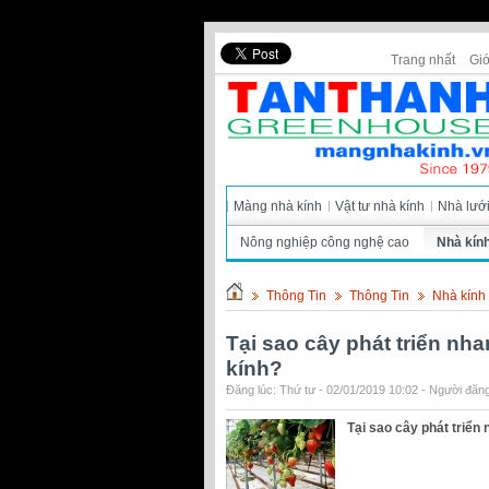
Trang nhất
Giớ
Màng nhà kính
Vật tư nhà kính
Nhà lướ
Nông nghiệp công nghệ cao
Nhà kín
Thông Tin
Thông Tin
Nhà kính
Tại sao cây phát triển nh
kính?
Đăng lúc: Thứ tư - 02/01/2019 10:02 - Người đăng
Tại sao cây phát triển