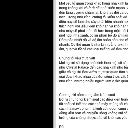
Một yếu tố quan trọng khác trong nhà kính 
trong không khí và ở rễ để phát triển mạnh.
đến tăng trưởng chậm lại, khó thay đổi car
hơn. Trong nhà kính, chúng tôi kiểm soát độ
điều này sẽ làm cho cây phát triển nhanh hơn
thích nghi với điều kiện khô hạn và khô hạn 
nhà máy sẽ phát triển tốt hơn trong một môi
một ngôi nhà xanh, có sự phân bổ độ ẩm làm 
Đảm bảo nhiệt độ và độ ẩm hoàn hảo cho cây 
nhanh. Có thể quản lý nhà kính bằng tay, n
ẩm, quạt và tất cả các loại thiết bị để làm 
Chúng tôi yêu thực vật!
Mọi người sử dụng nhà kính theo một số cách,
như Crystal Palace đến các nhà kính nhỏ bằ
giữa và người làm vườn thực sự quan tâm có
giai đoạn khác nhau của đời sống thực vật. 
nhà kính, nhưng nhiều người làm vườn quan
Con người nằm trong tầm kiểm soát:
Bởi vì chúng tôi kiểm soát các điều kiện tro
tốt nhất có thể cho các nhà máy chúng tôi có
các nhà máy trong nhà kính có nguồn cung c
đồng đều hơn và chuyển động không khí có k
tưởng của chúng, được bảo vệ khỏi các yếu t
Đất: