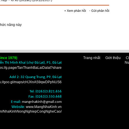
nẹp + lò xo (ziczac)
(26/11/2017)
+ Xem phản hồi
- Gửi phản hồi
chức năng này
ince 1979)
Trang nhất
Giới thiệu
C
Nu
n Thị Minh Khai (chợ Đà Lạt), P1, Đà Lạt
tps://g.page/TanThanhBaLaiDalat?share
Add 2: 32 Quang Trung, P9, Đà Lạt
ps://goo.gl/maps/cHJXnAS9qwDPpNUS6
Tel: (0263)3.821.656
Fax: (0263)3.550.668
E-mail:
mangnhakinh
@gmail.com
Website:
www.MangNhaKinh.vn
.com/NhaKinhNongNghiepCongNgheCao/
n nhà kính Đà Lạt ở
i mua bán bạt lợp phủ