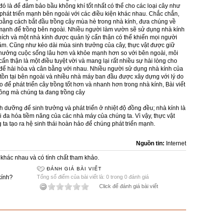
ó là để đảm bảo bầu không khí tốt nhất có thể cho các loại cây như
phát triển mạnh bên ngoài với các điều kiện khác nhau. Chắc chắn,
 bằng cách bắt đầu trồng cây mùa hè trong nhà kính, đưa chúng về
ạnh để trồng bên ngoài. Nhiều người làm vườn sẽ sử dụng nhà kính
hích và một nhà kính được quản lý cẩn thận có thể khiến mọi người
m. Cũng như kéo dài mùa sinh trưởng của cây, thực vật được giữ
n hưởng cuộc sống lâu hơn và khỏe mạnh hơn so với bên ngoài, môi
ẩn thận là một điều tuyệt vời và mang lại rất nhiều sự hài lòng cho
để hài hòa và cân bằng với nhau. Nhiều người sử dụng nhà kính của
tồn tại bên ngoài và nhiều nhà máy ban đầu được xây dựng với lý do
để phát triển cây trồng tốt hơn và nhanh hơn trong nhà kính, Bài viết
trồng mà chúng ta đang trồng cây
h dưỡng để sinh trưởng và phát triển ở nhiệt độ đồng đều; nhà kính là
i đa hóa tiềm năng của các nhà máy của chúng ta. Vì vậy, thực vật
 ta tạo ra hệ sinh thái hoàn hảo để chúng phát triển mạnh.
Nguồn tin:
Internet
khác nhau và có tính chất tham khảo.
ĐÁNH GIÁ BÀI VIẾT
kính?
Tổng số điểm của bài viết là: 0 trong 0 đánh giá
Click để đánh giá bài viết