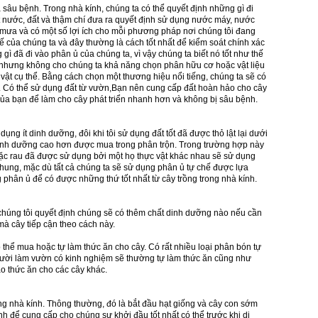
sâu bệnh. Trong nhà kính, chúng ta có thể quyết định những gì đi
át nước, đất và thậm chí đưa ra quyết định sử dụng nước máy, nước
mưa và có một số lợi ích cho mỗi phương pháp nơi chúng tôi đang
 của chúng ta và đây thường là cách tốt nhất để kiểm soát chính xác
ì đã đi vào phân ủ của chúng ta, vì vậy chúng ta biết nó tốt như thế
, nhưng không cho chúng ta khả năng chọn phân hữu cơ hoặc vật liệu
 vật cụ thể. Bằng cách chọn một thương hiệu nổi tiếng, chúng ta sẽ có
Có thể sử dụng đất từ ​​vườn,Bạn nên cung cấp đất hoàn hảo cho cây
ủa bạn để làm cho cây phát triển nhanh hơn và không bị sâu bệnh.
ụng ít dinh dưỡng, đôi khi tôi sử dụng đất tốt đã được thỏ lật lại dưới
dinh dưỡng cao hơn được mua trong phân trộn. Trong trường hợp này
hoặc rau đã được sử dụng bởi một họ thực vật khác nhau sẽ sử dụng
chung, mặc dù tất cả chúng ta sẽ sử dụng phân ủ tự chế được lựa
phân ủ để có được những thứ tốt nhất từ ​​cây trồng trong nhà kính.
chúng tôi quyết định chúng sẽ có thêm chất dinh dưỡng nào nếu cần
mà cây tiếp cận theo cách này.
thể mua hoặc tự làm thức ăn cho cây. Có rất nhiều loại phân bón tự
ười làm vườn có kinh nghiệm sẽ thường tự làm thức ăn cũng như
ạo thức ăn cho các cây khác.
rong nhà kính. Thông thường, đó là bắt đầu hạt giống và cây con sớm
nh để cung cấp cho chúng sự khởi đầu tốt nhất có thể trước khi di