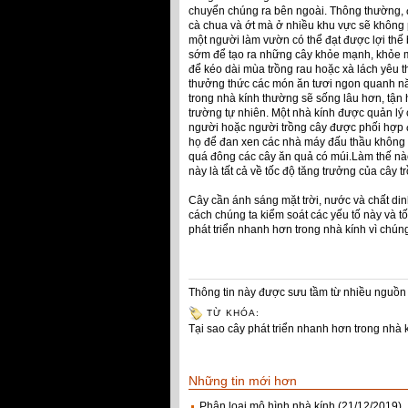
chuyển chúng ra bên ngoài. Thông thường, đ
cà chua và ớt mà ở nhiều khu vực sẽ không 
một người làm vườn có thể đạt được lợi thế
sớm để tạo ra những cây khỏe mạnh, khỏe m
để kéo dài mùa trồng rau hoặc xà lách yêu t
thưởng thức các món ăn tươi ngon quanh nă
trong nhà kính thường sẽ sống lâu hơn, tậ
trường tự nhiên. Một nhà kính được quản lý c
người hoặc người trồng cây được phối hợp 
họ để đan xen các nhà máy đấu thầu không 
quá đông các cây ăn quả có múi.Làm thế nào 
này là tất cả về tốc độ tăng trưởng của cây 
Cây cần ánh sáng mặt trời, nước và chất din
cách chúng ta kiểm soát các yếu tố này và tố
phát triển nhanh hơn trong nhà kính vì chúng
Thông tin này được sưu tầm từ nhiều nguồn 
TỪ KHÓA:
Tại sao cây phát triển nhanh hơn trong nhà 
Những tin mới hơn
Phân loại mô hình nhà kính
(21/12/2019)