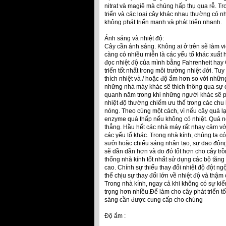
nitrat và magiê mà chúng hấp thụ qua rễ. Tr
triển và các loại cây khác nhau thường có n
không phát triển mạnh và phát triển nhanh.
Ánh sáng và nhiệt độ:
Cây cần ánh sáng. Không ai ở trên sẽ làm v
càng có nhiều miễn là các yếu tố khác xuất 
đọc nhiệt độ của mình bằng Fahrenheit hay C
triển tốt nhất trong môi trường nhiệt đới. Tu
thích nhiệt và / hoặc độ ẩm hơn so với nhữn
những nhà máy khác sẽ thích thông qua sự 
quanh năm trong khi những người khác sẽ ph
nhiệt độ thường chiếm ưu thế trong các chu
nóng. Theo cùng một cách, vì nếu cây quá lạ
enzyme quá thấp nếu không có nhiệt. Quá nó
thẳng. Hầu hết các nhà máy rất nhạy cảm vớ
các yếu tố khác. Trong nhà kính, chúng ta c
sưởi hoặc chiếu sáng nhân tạo, sự dao động 
sẽ dần dần hơn và do đó tốt hơn cho cây trồ
thống nhà kính tốt nhất sử dụng các bộ tăn
cao. Chính sự thiếu thay đổi nhiệt độ đột ngộ
thể chịu sự thay đổi lớn về nhiệt độ và thậm
Trong nhà kính, ngay cả khi không có sự kiể
trọng hơn nhiều.Để làm cho cây phát triển 
sáng cần được cung cấp cho chúng
Độ ẩm :