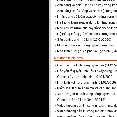
Ánh sáng và chiếu sáng cho cây trồng tro
Ánh sáng, chiếu sáng và nhiệt độ trong nh
Nhận dạng và kiểm soát côn trùng trong n
Hệ thống kiểm soát tự động khí hậu trong
Nhu cầu về nước của cây trồng và hệ thố
Hệ thống thông gió và làm mát trong nhà k
Sâu bệnh trong nhà kính
(15/01/2020)
Mô hình nhà kính nông nghiệp trồng rau 
Nhà kính nuôi gà, có phải là đặc biệt?
(04
Những tin cũ hơn
Các loại nhà kính công nghệ cao
(01/01/2
Các yếu tố quyết định đầu tư xây dựng 1 
Chi phí xây dựng nhà kính
(01/01/2019)
Nhà kính kết nối thông minh
(01/01/2019)
Kiểm soát tảo, rêu gây mờ và cản ánh sán
Xu hướng mới nhất trong công nghệ nhà 
Công nghệ nhà kính
(04/12/2018)
Video hướng dẫn thi công nhà kính mái dố
Video hướng dẫn thi công mô hình nhà kín