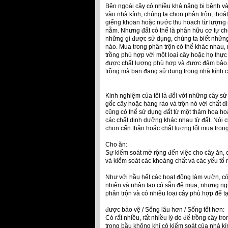
Bên ngoài cây có nhiều khả năng bị bệnh và 
vào nhà kính, chúng ta chọn phân trộn, tho
giếng khoan hoặc nước thu hoạch từ lượng 
nằm. Nhưng đất có thể là phân hữu cơ tự chế
những gì được sử dụng, chúng ta biết những g
nào. Mua trong phân trộn có thể khác nhau
trồng phù hợp với một loại cây hoặc họ thực
được chất lượng phù hợp và được đảm bảo. 
trồng mà bạn đang sử dụng trong nhà kính c
Kinh nghiệm của tôi là đối với những cây sử d
gốc cây hoặc hàng rào và trộn nó với chất 
cũng có thể sử dụng đất từ ​​một thảm hoa 
các chất dinh dưỡng khác nhau từ đất. Nói 
chọn cẩn thận hoặc chất lượng tốt mua trong 
Cho ăn:
Sự kiểm soát mở rộng đến việc cho cây ăn, 
và kiểm soát các khoáng chất và các yếu tố 
Như với hầu hết các hoạt động làm vườn, có 
nhiên và nhân tạo có sẵn để mua, nhưng ng
phân trộn và có nhiều loại cây phù hợp để t
được bảo vệ / Sống lâu hơn / Sống tốt hơn:
Có rất nhiều, rất nhiều lý do để trồng cây t
trong bầu không khí có kiểm soát của nhà kí