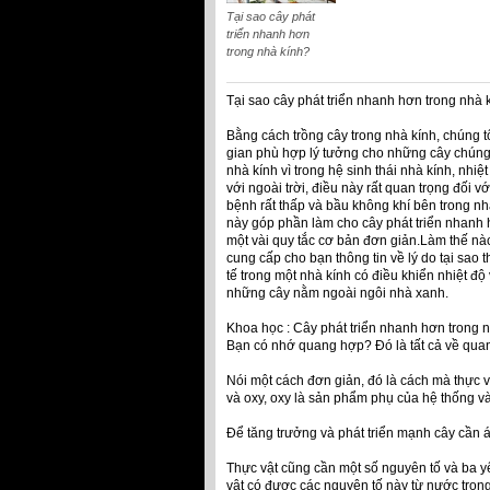
Tại sao cây phát
triển nhanh hơn
trong nhà kính?
Tại sao cây phát triển nhanh hơn trong nhà 
Bằng cách trồng cây trong nhà kính, chúng tô
gian phù hợp lý tưởng cho những cây chúng t
nhà kính vì trong hệ sinh thái nhà kính, nh
với ngoài trời, điều này rất quan trọng đối vớ
bệnh rất thấp và bầu không khí bên trong nhà
này góp phần làm cho cây phát triển nhanh h
một vài quy tắc cơ bản đơn giản.Làm thế nào 
cung cấp cho bạn thông tin về lý do tại sao
tế trong một nhà kính có điều khiển nhiệt độ
những cây nằm ngoài ngôi nhà xanh.
Khoa học : Cây phát triển nhanh hơn trong n
Bạn có nhớ quang hợp? Đó là tất cả về qua
Nói một cách đơn giản, đó là cách mà thực v
và oxy, oxy là sản phẩm phụ của hệ thống và m
Để tăng trưởng và phát triển mạnh cây cần 
Thực vật cũng cần một số nguyên tố và ba y
vật có được các nguyên tố này từ nước tron