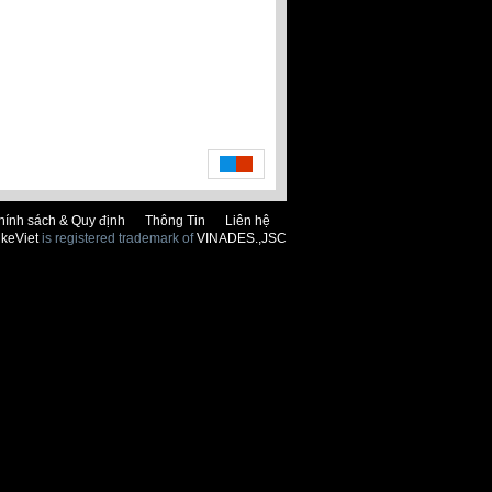
hính sách & Quy định
Thông Tin
Liên hệ
keViet
is registered trademark of
VINADES.,JSC