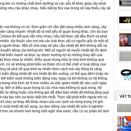
ong khi có những chất dinh dưỡng và các yếu tố khác giúp cây phát
hững nhu cầu khác nhau. Nếu bất kỳ thứ nào trong số này thiếu cây sẽ
iệc mà không có nó. Đơn giản chỉ cần đặt càng nhiều ánh sáng, cây
hiện càng nhanh. Nhiệt độ là một yếu tố quan trọng khác, cho dù bạn
elsius thì kết quả vẫn như nhau, hầu hết thực vật đều thích và phát
y nhiên, tùy thuộc vào nơi mà các loài thực vật có nguồn gốc từ một số
g người khác. Một số nhà máy sẽ yêu cầu nhiệt độ tĩnh không đổi và
chuyển động của không khí. Một số người sẽ muốn nhiệt độ ổn định
át triển mạnh và thực sự được hưởng lợi từ những thay đổi của
 kỳ theo mùa tự nhiên. Điều quan trọng nữa là nhà kính không quá
nh, nó sẽ không phát triển và thậm chí có thể chết vì hoạt động của
ng sẽ phá vỡ quá trình tự nhiên theo cách mà cây trồng bị căng
i biến động nhiệt độ nơi nhiệt độ lên xuống, có thể qua đêm hoặc do
ó thể kiểm soát những biến động này, ngay cả khi không có hệ thống
trong nhà kính sẽ ít hơn nhiều và việc giảm nhiệt độ vào cuối ngày
ng. Bởi vì điều quan trọng là các nhà máy không bị quá nóng, hệ
g tốc tự động hoặc cửa thông gió để đảm bảo nhiệt độ không tăng quá
VẬT T
t này tạo nên sự khác biệt lớn nhất. Thực vật phát triển ngoài trời có
 chí chịu sự thay đổi khác nhau của cực lạnh và nóng trong 24 giờ.
m soát nhiệt độ bổ sung, sự dao động của nhiệt độ luôn ít nghiêm
tốt hơn và nhanh hơn trong một ngôi nhà xanh, cần có sự phân bổ ánh