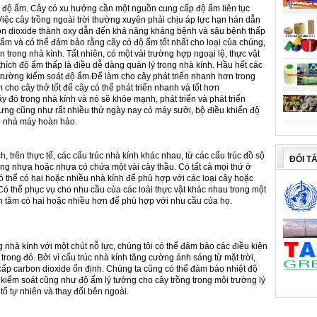
là độ ẩm. Cây có xu hướng cần một nguồn cung cấp độ ẩm liên tục
 Việc cây trồng ngoài trời thường xuyên phải chịu áp lực hạn hán dẫn
bon dioxide thành oxy dẫn đến khả năng kháng bệnh và sâu bệnh thấp
 ẩm và có thể đảm bảo rằng cây có độ ẩm tốt nhất cho loại của chúng,
 trong nhà kính. Tất nhiên, có một vài trường hợp ngoại lệ, thực vật
thích độ ẩm thấp là điều dễ dàng quản lý trong nhà kính. Hầu hết các
 trường kiểm soát độ ẩm.Để làm cho cây phát triển nhanh hơn trong
cho cây thở tốt để cây có thể phát triển nhanh và tốt hơn
đó trong nhà kính và nó sẽ khỏe mạnh, phát triển và phát triển
hưng cũng như rất nhiều thứ ngày nay có máy sưởi, bộ điều khiển độ
cho nhà máy hoàn hảo.
 trên thực tế, các cấu trúc nhà kính khác nhau, từ các cấu trúc đồ sộ
ĐỐI T
ng nhựa hoặc nhựa có chứa một vài cây thầu. Có tất cả mọi thứ ở
 thể có hai hoặc nhiều nhà kính để phù hợp với các loại cây hoặc
Có thể phục vụ cho nhu cầu của các loài thực vật khác nhau trong một
 tâm có hai hoặc nhiều hơn để phù hợp với nhu cầu của họ.
ng nhà kính với một chút nỗ lực, chúng tôi có thể đảm bảo các điều kiện
 trong đó. Bởi vì cấu trúc nhà kính tăng cường ánh sáng từ mặt trời,
ấp carbon dioxide ổn định. Chúng ta cũng có thể đảm bảo nhiệt độ
iểm soát cũng như độ ẩm lý tưởng cho cây trồng trong môi trường lý
ố tự nhiên và thay đổi bên ngoài.