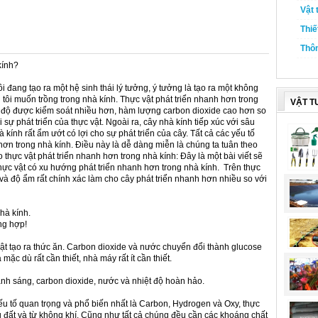
Vật 
Thiế
Thôn
kính?
i đang tạo ra một hệ sinh thái lý tưởng, ý tưởng là tạo ra một không
ôi muốn trồng trong nhà kính. Thực vật phát triển nhanh hơn trong
VẬT T
iệt độ được kiểm soát nhiều hơn, hàm lượng carbon dioxide cao hơn so
i sự phát triển của thực vật. Ngoài ra, cây nhà kính tiếp xúc với sâu
 kính rất ẩm ướt có lợi cho sự phát triển của cây. Tất cả các yếu tố
ơn trong nhà kính. Điều này là dễ dàng miễn là chúng ta tuân theo
thực vật phát triển nhanh hơn trong nhà kính: Đây là một bài viết sẽ
 thực vật có xu hướng phát triển nhanh hơn trong nhà kính. Trên thực
 và độ ẩm rất chính xác làm cho cây phát triển nhanh hơn nhiều so với
hà kính.
ng hợp!
ật tạo ra thức ăn. Carbon dioxide và nước chuyển đổi thành glucose
ặc dù rất cần thiết, nhà máy rất ít cần thiết.
ánh sáng, carbon dioxide, nước và nhiệt độ hoàn hảo.
ếu tố quan trọng và phổ biến nhất là Carbon, Hydrogen và Oxy, thực
g đất và từ không khí. Cũng như tất cả chúng đều cần các khoáng chất