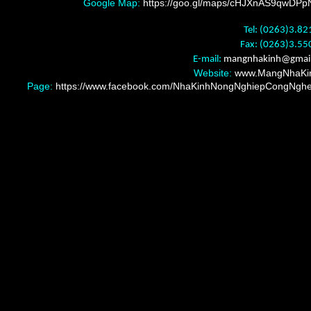
Google Map:
https://goo.gl/maps/cHJXnAS9qwDP
Tel: (0263)3.8
Fax: (0263)3.55
E-mail:
mangnhakinh
@gmai
Website:
www.MangNhaKi
Page:
https://www.facebook.com/NhaKinhNongNghiepCongNgh
Nơi mua bán màng nilon nhà kính Đà Lạ
đâu giá rẻ tốt nhất, Nơi mua bán bạt lợp
nhà kính, nhà lồng, nhà vòm Đà Lạt ở 
giá rẻ tốt nhất, Nơi mua bán nhà lưới
cắt nắng Đà Lạt ở đâu giá rẻ tốt nhất,
mua bán khay vỉ xốp lỗ vườn ươm Đà Lạ
đâu giá rẻ tốt nhất, Nơi mua bán dụng
làm vườn Đà Lạt ở đâu giá rẻ tốt nhất, 
mua bán giá thể thủy canh Đà Lạt ở đâu 
rẻ tốt nhất, Nơi mua bán hệ thống tưới 