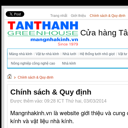
Trang nhất
Giới thiệu
Chính sách & Quy định
Cửa hàng Tân 
Màng nhà kính
Vật tư nhà kính
Nhà lưới
Hệ thống tưới nhỏ giọt
Vật tư
Nông nghiệp công nghệ cao
Nhà kính
Chính sách & Quy định
Chính sách & Quy định
Được thêm vào: 09:28 ICT Thứ hai, 03/03/2014
Mangnhakinh.vn là website giới thiệu và cung 
kính và vật liệu nhà kính.