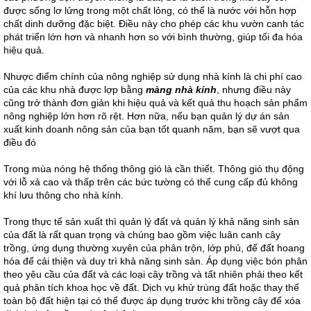
được sống lơ lửng trong một chất lỏng, có thể là nước với hỗn hợp
chất dinh dưỡng đặc biệt. Điều này cho phép các khu vườn canh tác
phát triển lớn hơn và nhanh hơn so với bình thường, giúp tối đa hóa
hiệu quả.
Nhược điểm chính của nông nghiệp sử dụng nhà kính là chi phí cao
của các khu nhà được lợp bằng
màng nhà kính
, nhưng điều này
cũng trở thành đơn giản khi hiệu quả và kết quả thu hoạch sản phẩm
nông nghiệp lớn hơn rõ rệt. Hơn nữa, nếu bạn quản lý dự án sản
xuất kinh doanh nông sản của bạn tốt quanh năm, bạn sẽ vượt qua
điều đó
Trong mùa nóng hệ thống thông gió là cần thiết. Thông gió thụ động
với lỗ xả cao và thấp trên các bức tường có thể cung cấp đủ không
khí lưu thông cho nhà kính.
Trong thực tế sản xuất thì quản lý đất và quản lý khả năng sinh sản
của đất là rất quan trọng và chúng bao gồm việc luân canh cây
trồng, ứng dụng thường xuyên của phân trộn, lớp phủ, để đất hoang
hóa để cải thiện và duy trì khả năng sinh sản. Áp dụng việc bón phân
theo yêu cầu của đất và các loại cây trồng và tất nhiên phải theo kết
quả phân tích khoa học về đất. Dịch vụ khử trùng đất hoặc thay thế
toàn bộ đất hiện tại có thể được áp dụng trước khi trồng cây để xóa