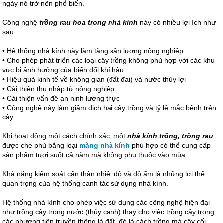
ngày nó trở nên phổ biến.
Công nghệ
trồng rau hoa trong nhà kính
này có nhiều lợi ích như
sau:
• Hệ thống nhà kính này làm tăng sản lượng nông nghiệp
• Cho phép phát triển các loại cây trồng không phù hợp với các khu
vực bị ảnh hưởng của biến đổi khí hậu.
• Hiệu quả kinh tế về không gian (đất đai) và nước thủy lợi
• Cải thiện thu nhập từ nông nghiệp
• Cải thiện vấn đề an ninh lương thực
• Công nghệ này làm giảm dịch hại cây trồng và tỷ lệ mắc bệnh trên
cây.
Khi hoạt động một cách chính xác, một
nhà kính trồng, trồng rau
được che phủ bằng loại
màng nhà kính
phù hợp có thể cung cấp
sản phẩm tươi suốt cả năm mà không phụ thuộc vào mùa.
Khả năng kiểm soát cẩn thận nhiệt độ và độ ẩm là những lợi thế
quan trọng của hệ thống canh tác sử dụng nhà kính.
Hệ thống nhà kính cho phép việc sử dụng các công nghệ hiện đại
như trồng cây trong nước (thủy canh) thay cho việc trồng cây trong
các phương tiện truyền thông là đất, đó là cách trồng mà cây cối