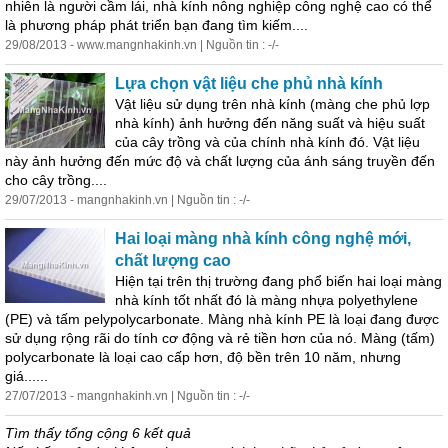
nhiên là người cầm lái,
nhà
kính
nông nghiệp công nghệ cao có thể
là phương pháp phát triển bạn đang tìm kiếm....
29/08/2013 - www.mangnhakinh.vn | Nguồn tin : -/-
Lựa chọn vật liệu che phủ
nhà
kính
Vật liệu sử dụng trên
nhà
kính
(
màng
che phủ lợp
nhà
kính
) ảnh hưởng đến năng suất và hiệu suất
của cây trồng và của chính
nhà
kính
đó. Vật liệu
này ảnh hưởng đến mức độ và chất lượng của ánh sáng truyền đến
cho cây trồng....
29/07/2013 - mangnhakinh.vn | Nguồn tin : -/-
Hai loại
màng
nhà
kính
công nghệ mới,
chất lượng cao
Hiện tại trên thị trường đang phổ biến hai loại
màng
nhà
kính
tốt nhất đó là
màng
nhựa
polyethylene
(PE) và tấm pelypolycarbonate.
Màng
nhà
kính
PE là loại đang được
sử dụng rộng rãi do tính cơ động và rẻ tiền hơn của nó.
Màng
(tấm)
polycarbonate là loại cao cấp hơn, độ bền trên 10 năm, nhưng
giá......
27/07/2013 - mangnhakinh.vn | Nguồn tin : -/-
Tìm thấy tổng cộng 6 kết quả