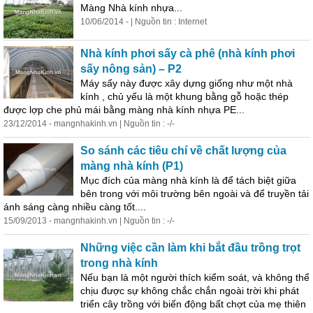
Màng
Nhà
kính
nhựa
...
10/06/2014 - | Nguồn tin : Internet
Nhà
kính
phơi sấy cà phê (
nhà
kính
phơi
sấy nông sản) – P2
Máy sấy này được xây dựng giống như một
nhà
kính
, chủ yếu là một khung bằng gỗ hoặc thép
được lợp che phủ mái bằng
màng
nhà
kính
nhựa
PE...
23/12/2014 - mangnhakinh.vn | Nguồn tin : -/-
So sánh các tiêu chí về chất lượng của
màng
nhà
kính
(P1)
Mục đích của
màng
nhà
kính
là để tách biệt giữa
bên trong với môi trường bên ngoài và để truyền tải
ánh sáng càng nhiều càng tốt....
15/09/2013 - mangnhakinh.vn | Nguồn tin : -/-
Những việc cần làm khi bắt đầu trồng trọt
trong
nhà
kính
Nếu bạn là một người thích kiểm soát, và không thể
chịu được sự không chắc chắn ngoài trời khi phát
triển cây trồng với biến động bất chợt của mẹ thiên