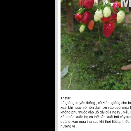
Tristar
Là giống truyền thống , cổ điển, giống ch
xuất khi ngày trở nên dài hơn vào cuối mùa hè
không phụ thuộc vào độ dài của ngày . Nếu b
đầu mùa xuân họ có thể sản xuất trái cây tro
quả tốt vào mùa thu sau khi thời tiết lạnh đến.
hương vị .