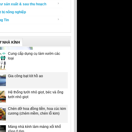
tư sản xuất & sau thu hoạch
t bị nông nghiệp
g Tin
Ư NHÀ KÍNH
Cung cấp dụng cụ làm vườn các
loại
Gia công bạt lót hồ ao
Hệ thống tưới nhỏ giọt, béc và ống
tưới nhỏ giọt
Chén đỡ hoa đồng tiền, hoa cúc kim
cương (chém mềm, chén lỗ kim)
Màng nhà kính làm máng xối khổ
rộng 0.6m