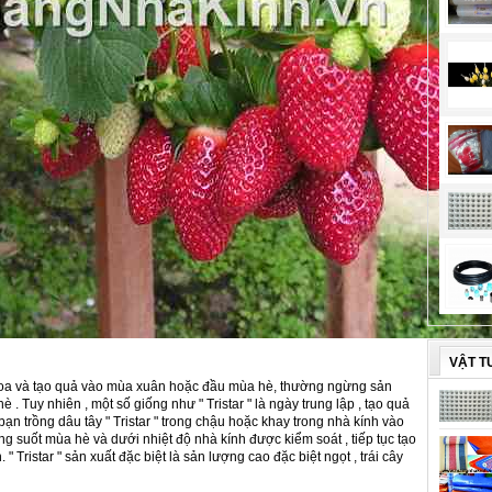
VẬT T
o hoa và tạo quả vào mùa xuân hoặc đầu mùa hè, thường ngừng sản
 . Tuy nhiên , một số giống như " Tristar " là ngày trung lập , tạo quả
ạn trồng dâu tây " Tristar " trong chậu hoặc khay trong nhà kính vào
ng suốt mùa hè và dưới nhiệt độ nhà kính được kiểm soát , tiếp tục tạo
 " Tristar " sản xuất đặc biệt là sản lượng cao đặc biệt ngọt , trái cây