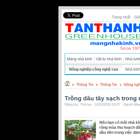
Trang nhất
Giớ
Màng nhà kính
Vật tư nhà kính
Nhà lướ
Nông nghiệp công nghệ cao
Nhà kín
Thông Tin
Thông Tin
Nông ngh
Trồng dâu tây sạch trong 
Đăng lúc: Thứ ba - 12/05/2020 03:07 - Người đăng
Nếu bạn có một nhà kín
rộng mùa thu hoạch dâu
đầu tiên trong việc đả