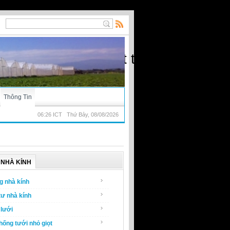
ạt) - Nhà kính, vật tư nông nghiệp
Thông Tin
06:26 ICT Thứ Bảy, 08/08/2026
NHÀ KÍNH
g nhà kính
tư nhà kính
lưới
hống tưới nhỏ giọt