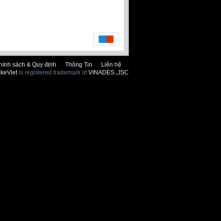
hính sách & Quy định
Thông Tin
Liên hệ
keViet
is registered trademark of
VINADES.,JSC