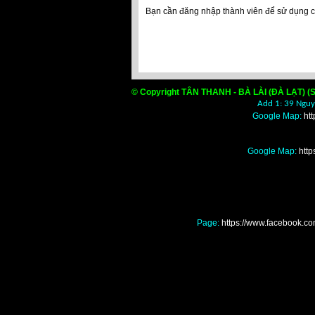
Bạn cần đăng nhập thành viên để sử dụng 
© Copyright TÂN THANH - BÀ LÀI (ĐÀ LẠT) (S
Add 1: 39 Nguyễ
Google Map:
ht
Google Map:
htt
Page:
https://www.facebook
Nơi mua bán màng nilo
đâu giá rẻ tốt nhất, Nơ
nhà kính, nhà lồng, 
giá rẻ tốt nhất, Nơi