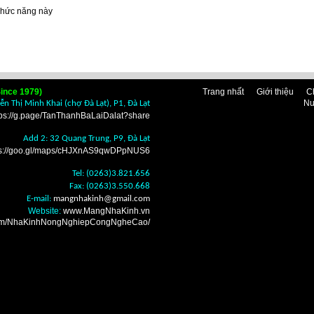
chức năng này
ince 1979)
Trang nhất
Giới thiệu
C
Nu
n Thị Minh Khai (chợ Đà Lạt), P1, Đà Lạt
tps://g.page/TanThanhBaLaiDalat?share
Add 2: 32 Quang Trung, P9, Đà Lạt
ps://goo.gl/maps/cHJXnAS9qwDPpNUS6
Tel: (0263)3.821.656
Fax: (0263)3.550.668
E-mail:
mangnhakinh
@gmail.com
Website:
www.MangNhaKinh.vn
.com/NhaKinhNongNghiepCongNgheCao/
n nhà kính Đà Lạt ở
i mua bán bạt lợp phủ
nhà vòm Đà Lạt ở đâu
 mua bán nhà lưới che