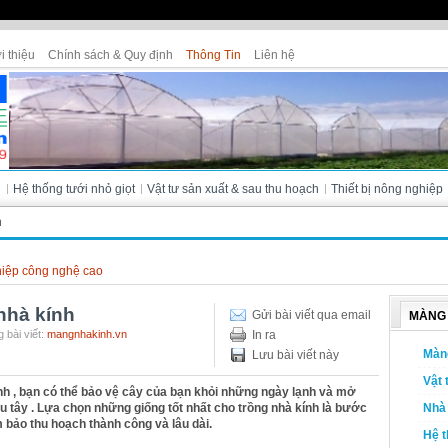
i thiệu
Chính sách & Quy định
Thông Tin
Liên hệ
Cửa hàng Tân Thanh - Bà Lài (Đà L
i
Hệ thống tưới nhỏ giọt
Vật tư sản xuất & sau thu hoạch
Thiết bị nông nghiệp
h
iệp công nghệ cao
nhà kính
Gửi bài viết qua email
MÀNG 
 bài viết:
mangnhakinh.vn
In ra
Màn
Lưu bài viết này
Vật 
h , bạn có thể bảo vệ cây của bạn khỏi những ngày lạnh và mở
 tây . Lựa chọn những giống tốt nhất cho trồng nhà kính là bước
Nhà 
m bảo thu hoạch thành công và lâu dài.
Hệ t