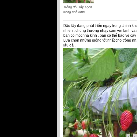
Trồng dâu tây sạch
trong nhà kính
Dâu tây đang phát triển ngay trong chính kh
nhiên , chúng thường nhạy cảm với lạnh và
bạn có một nhà kính , bạn có thể bảo vệ câ
Lựa chọn những giống tốt nhất cho trồng nh
lâu dài.