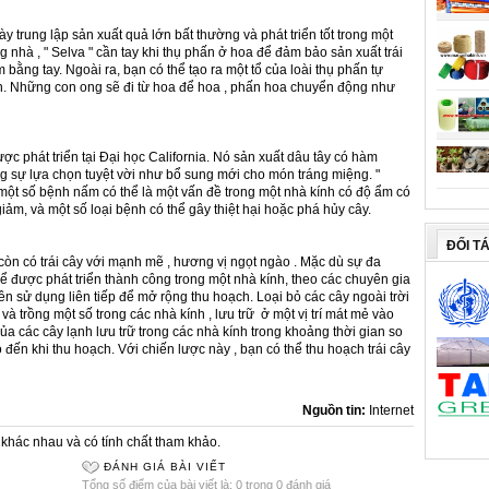
y trung lập sản xuất quả lớn bất thường và phát triển tốt trong một
g nhà , " Selva " cần tay khi thụ phấn ở hoa để đảm bảo sản xuất trái
 bằng tay. Ngoài ra, bạn có thể tạo ra một tổ của loài thụ phấn tự
. Những con ong sẽ đi từ hoa để hoa , phấn hoa chuyển động như
ược phát triển tại Đại học California. Nó sản xuất dâu tây có hàm
 sự lựa chọn tuyệt vời như bổ sung mới cho món tráng miệng. "
 một số bệnh nấm có thể là một vấn đề trong một nhà kính có độ ẩm có
iảm, và một số loại bệnh có thể gây thiệt hại hoặc phá hủy cây.
ĐỐI T
 còn có trái cây với mạnh mẽ , hương vị ngọt ngào . Mặc dù sự đa
hể được phát triển thành công trong một nhà kính, theo các chuyên gia
ên sử dụng liên tiếp để mở rộng thu hoạch. Loại bỏ các cây ngoài trời
và trồng một số trong các nhà kính , lưu trữ ở một vị trí mát mẻ vào
 các cây lạnh lưu trữ trong các nhà kính trong khoảng thời gian so
o đến khi thu hoạch. Với chiến lược này , bạn có thể thu hoạch trái cây
Nguồn tin:
Internet
khác nhau và có tính chất tham khảo.
ĐÁNH GIÁ BÀI VIẾT
Tổng số điểm của bài viết là: 0 trong 0 đánh giá