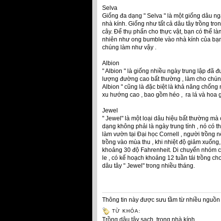
Selva
Giống đa dạng " Selva " là một giống dâu ngà
nhà kính. Giống như tất cả dâu tây trồng tron
cây. Để thụ phấn cho thực vật, bạn có thể làm
nhiên như ong bumble vào nhà kính của bạn
chúng làm như vậy .
Albion
" Albion " là giống nhiều ngày trung lập đã đ
lượng đường cao bất thường , làm cho chúng
Albion " cũng là đặc biệt là khả năng chống
xu hướng cao , bao gồm héo , ra lá và hoa g
Jewel
" Jewel" là một loại dâu hiệu bất thường mà
dạng không phải là ngày trung tính , nó có t
làm vườn tại Đại học Cornell , người trồng n
trồng vào mùa thu , khi nhiệt độ giảm xuống, 
khoảng 30 độ Fahrenheit. Di chuyển nhóm của
le , có kế hoạch khoảng 12 tuần tái trồng ch
dâu tây " Jewel" trong nhiều tháng.
Thông tin này được sưu tầm từ nhiều nguồn 
TỪ KHÓA:
Trồng dâu tây sạch
,
trong nhà kính