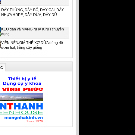
DÂY THỪNG, DÂY BỐ, DÂY GAI, DÂY
NHỰA HDPE, DÂY DỪA, DÂY DÙ
KEO dán vá MÀNG NHÀ KÍNH chuyên
dụng
VIÊN NÉN/GIÁ THỂ XƠ DỪA dùng để
ươm hạt, trồng cây giống
ÁC