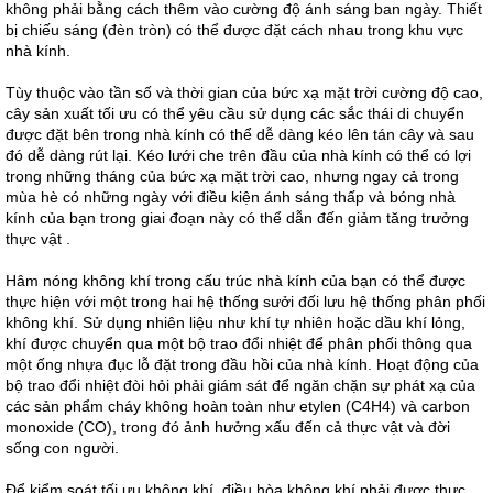
không phải bằng cách thêm vào cường độ ánh sáng ban ngày. Thiết
bị chiếu sáng (đèn tròn) có thể được đặt cách nhau trong khu vực
nhà kính.
Tùy thuộc vào tần số và thời gian của bức xạ mặt trời cường độ cao,
cây sản xuất tối ưu có thể yêu cầu sử dụng các sắc thái di chuyển
được đặt bên trong nhà kính có thể dễ dàng kéo lên tán cây và sau
đó dễ dàng rút lại. Kéo lưới che trên đầu của nhà kính có thể có lợi
trong những tháng của bức xạ mặt trời cao, nhưng ngay cả trong
mùa hè có những ngày với điều kiện ánh sáng thấp và bóng nhà
kính của bạn trong giai đoạn này có thể dẫn đến giảm tăng trưởng
thực vật .
Hâm nóng không khí trong cấu trúc nhà kính của bạn có thể được
thực hiện với một trong hai hệ thống sưởi đối lưu hệ thống phân phối
không khí. Sử dụng nhiên liệu như khí tự nhiên hoặc dầu khí lỏng,
khí được chuyển qua một bộ trao đổi nhiệt để phân phối thông qua
một ống nhựa đục lỗ đặt trong đầu hồi của nhà kính. Hoạt động của
bộ trao đổi nhiệt đòi hỏi phải giám sát để ngăn chặn sự phát xạ của
các sản phẩm cháy không hoàn toàn như etylen (C4H4) và carbon
monoxide (CO), trong đó ảnh hưởng xấu đến cả thực vật và đời
sống con người.
Để kiểm soát tối ưu không khí, điều hòa không khí phải được thực