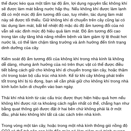
thể được kéo qua một tấm tại độ ẩm, lợi dụng nguyên tắc không khí
sẽ được làm mát bằng nước hấp thụ. Nếu không khí được làm lạnh
đã có một mức độ ẩm tương đối cao, tuy nhiên, tác dụng làm mát
này sẽ được tối thiểu. Giữ không khí di chuyển trên cây cũng lại có
tác dụng làm mát, bất kể nhiệt độ mặc dù độ ẩm tương đối của nó
vẫn sẽ xác định mức độ hiệu quả làm mát. Độ ẩm tương đối cao
trong tán cây tăng khả năng nhiễm bệnh và làm giảm tỷ lệ thoát hơi
nước lá, có thể làm chậm tăng trưởng và ảnh hưởng đến tình trạng
dinh dưỡng của cây.
Kiểm soát độ ẩm tương đối của không khí trong nhà kính là không
dễ dàng, nhưng ảnh hưởng của nó trên thực vật có thể được điều
tiết bằng cách giữ cho không khí di chuyển trong tán cây, hoặc thậm
chí trong toàn bộ cấu trúc nhà kính. Kể từ khi cây không phát triển
tốt trong khí bị tù đọng, bạn sẽ cần phải giữ cho không khí trong nhà
kính luôn luôn di chuyển vào ban ngày.
Thải khí nhà kính từ các cấu trúc được thực hiện hiệu quả hơn nếu
không khí được rút ra khoảng cách ngắn nhất có thể, chẳng hạn như
bằng quạt thông gió được đặt ở hai bên chứ không phải là ở một
đầu, phải kéo không khí tất cả các cách trên nhà kính.
Trong vòng một tán cây, hoặc trong một nhà kính thông gió nồng độ