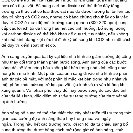
CO2 có thể trở nên cạn kiệt đến mức nó làm giảm quá trình quang
hợp của thực vật. Bổ sung carbon dioxide có thể thúc đẩy tăng
trưởng và thực vật có loài thực vật nào đó được hưởng lợi từ liên tục
duy trì nồng độ CO2 cao, nhưng có bằng chứng cho thấy đó là việc
duy trì CO2 ở mức độ môi trường xung quanh (300-320 ppm) cung
cấp các lợi ích tối đa trong hầu hết các tình huống. Bổ sung lượng
khí carbon dioxide có thể khó khăn để duy trì, tuy nhiên, nếu không
khí nhà kính đang kiệt sức thì định kỳ bổ sung khí CO2 như một cách
để duy trì kiểm soát nhiệt độ.
Ánh sáng truyền qua bất kỳ vật liệu nhà kính sẽ giảm cường độ cũng
như thay đổi trong thành phần bước sóng. Ánh sáng của các bước
sóng dài sẽ làm nóng bầu không khí bên trong nhà kính cũng như
nóng lên nhà kính. Một phần của ánh sáng đi vào nhà kính sẽ phản
ánh từ các bề mặt, với một phần bị mắc kẹt bên trong như nhiệt và
một phần khác bức xạ trở lại qua vật liệu kính và ra vào không khí
xung quanh. Với phân phối thay đổi này bước sóng do các đặc tính
của vật liệu kính, đặc điểm như vậy sự tăng trưởng của thực vật sẽ
bị ảnh hưởng.
Ánh sáng bổ sung có thể cần thiết cho cây phát triển tối ưu trong thời
gian của cường độ ánh sáng thấp hay trong mùa với ngày
ngắn. Trong hầu hết các trường hợp, lợi ích tối đa từ chiếu sáng bổ
sung thường thu được bằng cách mở rộng giờ có ánh sáng, chứ