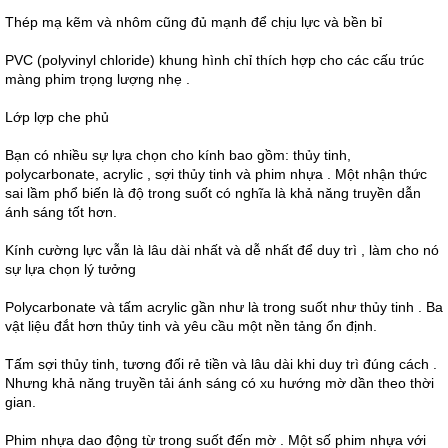
Thép mạ kẽm và nhôm cũng đủ mạnh để chịu lực và bền bỉ
PVC (polyvinyl chloride) khung hình chỉ thích hợp cho các cấu trúc
màng phim trọng lượng nhẹ .
Lớp lợp che phủ
Bạn có nhiều sự lựa chọn cho kính bao gồm: thủy tinh,
polycarbonate, acrylic , sợi thủy tinh và phim nhựa . Một nhận thức
sai lầm phổ biến là độ trong suốt có nghĩa là khả năng truyền dẫn
ánh sáng tốt hơn.
Kính cường lực vẫn là lâu dài nhất và dễ nhất để duy trì , làm cho nó
sự lựa chọn lý tưởng
Polycarbonate và tấm acrylic gần như là trong suốt như thủy tinh . Ba
vật liệu đắt hơn thủy tinh và yêu cầu một nền tảng ổn định.
Tấm sợi thủy tinh, tương đối rẻ tiền và lâu dài khi duy trì đúng cách .
Nhưng khả năng truyền tải ánh sáng có xu hướng mờ dần theo thời
gian.
Phim nhựa dao động từ trong suốt đến mờ . Một số phim nhựa với