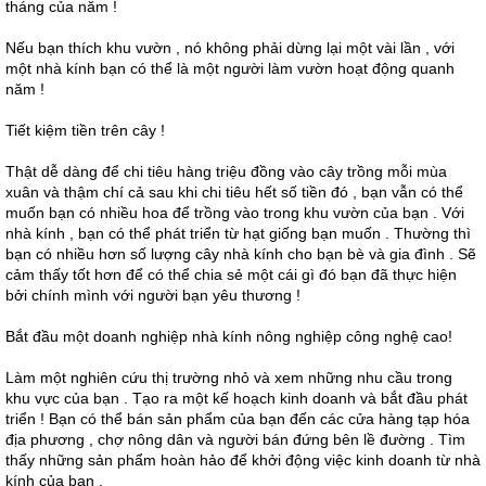
tháng của năm !
Nếu bạn thích khu vườn , nó không phải dừng lại một vài lần , với
một nhà kính bạn có thể là một người làm vườn hoạt động quanh
năm !
Tiết kiệm tiền trên cây !
Thật dễ dàng để chi tiêu hàng triệu đồng vào cây trồng mỗi mùa
xuân và thậm chí cả sau khi chi tiêu hết số tiền đó , bạn vẫn có thể
muốn bạn có nhiều hoa để trồng vào trong khu vườn của bạn . Với
nhà kính , bạn có thể phát triển từ hạt giống bạn muốn . Thường thì
bạn có nhiều hơn số lượng cây nhà kính cho bạn bè và gia đình . Sẽ
cảm thấy tốt hơn để có thể chia sẻ một cái gì đó bạn đã thực hiện
bởi chính mình với người bạn yêu thương !
Bắt đầu một doanh nghiệp nhà kính nông nghiệp công nghệ cao!
Làm một nghiên cứu thị trường nhỏ và xem những nhu cầu trong
khu vực của bạn . Tạo ra một kế hoạch kinh doanh và bắt đầu phát
triển ! Bạn có thể bán sản phẩm của bạn đến các cửa hàng tạp hóa
địa phương , chợ nông dân và người bán đứng bên lề đường . Tìm
thấy những sản phẩm hoàn hảo để khởi động việc kinh doanh từ nhà
kính của bạn .