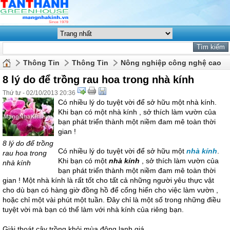
Thông Tin
Thông Tin
Nông nghiệp công nghệ cao
8 lý do để trồng rau hoa trong nhà kính
Thứ tư - 02/10/2013 20:36
Có nhiều lý do tuyệt vời để sở hữu một nhà kính.
Khi bạn có một nhà kính , sở thích làm vườn của
bạn phát triển thành một niềm đam mê toàn thời
gian !
8 lý do để trồng
Có nhiều lý do tuyệt vời để sở hữu một
nhà kính
.
rau hoa trong
Khi bạn có một
nhà kính
, sở thích làm vườn của
nhà kính
bạn phát triển thành một niềm đam mê toàn thời
gian ! Một nhà kính là rất tốt cho tất cả những người yêu thực vật
cho dù bạn có hàng giờ đồng hồ để cống hiến cho việc làm vườn ,
hoặc chỉ một vài phút một tuần. Đây chỉ là một số trong những điều
tuyệt vời mà bạn có thể làm với nhà kính của riêng bạn.
Giải thoát cây trồng khỏi mùa đông lạnh giá