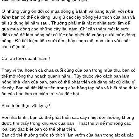
Ở những vùng ôn đới có mùa đông giá lạnh và băng tuyết, với
nhà
kính
bạn có thể dễ dàng lưu giữ các cây trồng yêu thích của bạn và
tái sử dụng lại năm sau . Thường phải mất rất ít nhiệt sưởi ấm để
qua mùa đông cho những cây lâu năm. Chỉ cần thêm một lò sưởi
điện nhỏ để làm nóng bất cứ lúc nào nhiệt độ xuống dưới mức đóng
băng . Để tiết kiệm tiền sưởi ấm , hãy chọn một nhà kính với chất
cách điện tốt.
Có rau tươi quanh năm !
Thay vì thu hoạch cà chua cuối cùng của bạn trong mùa thu, bạn có
thể mở rộng thu hoạch quanh năm . Tùy thuộc vào cách bạn làm
nóng nhà kính của bạn, bạn có thể phát triển dễ dàng bất cứ điều gì
từ cây. Bạn sẽ tiết kiệm tiền trong cửa hàng tạp hóa và biết rằng thức
ăn của bạn làm ra miễn trừ sâu độc hại .
Phát triển thực vật kỳ lạ !
Với nhà kính , bạn có thể phát triển các cây nhiệt đới thường không
được tìm thấy trong khu vực của bạn . Thật thú vị để mở rộng các
loại cây đặc biệt bạn có thể phát triển.
Bạn có thể thưởng thức sở thích làm vườn của bạn trong tất cả các