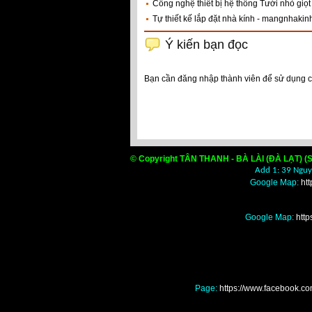
Công nghệ thiết bị hệ thống Tưới nhỏ giọ
Tự thiết kế lắp đặt nhà kính - mangnhakin
Ý kiến bạn đọc
Bạn cần đăng nhập thành viên để sử dụng 
© Copyright TÂN THANH - BÀ LÀI (ĐÀ LẠT) (S
Add 1: 39 Nguyễ
Google Map:
ht
Google Map:
htt
Page:
https://www.facebook
Nơi mua bán màng nilo