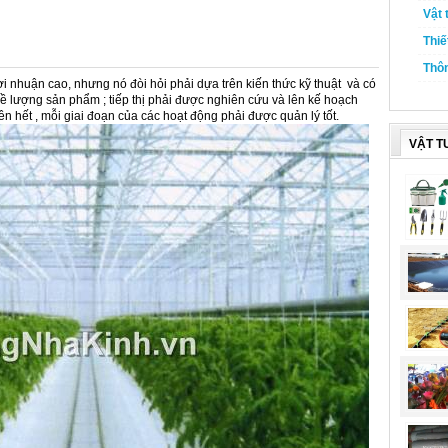
Vật 
Thiế
Thôn
ợi nhuận cao, nhưng nó đòi hỏi phải dựa trên kiến ​​thức kỹ thuật và có
về lượng sản phẩm ; tiếp thị phải được nghiên cứu và lên kế hoạch
rên hết , mỗi giai đoạn của các hoạt động phải được quản lý tốt.
VẬT T