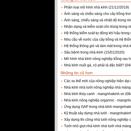
Phân loại mô hình nhà kính
(21/12/2019)
Ánh sáng và chiếu sáng cho cây trồng tro
Ánh sáng, chiếu sáng và nhiệt độ trong nh
Nhận dạng và kiểm soát côn trùng trong n
Hệ thống kiểm soát tự động khí hậu trong
Nhu cầu về nước của cây trồng và hệ thố
Hệ thống thông gió và làm mát trong nhà k
Sâu bệnh trong nhà kính
(15/01/2020)
Mô hình nhà kính nông nghiệp trồng rau 
Nhà kính nuôi gà, có phải là đặc biệt?
(04
Những tin cũ hơn
Các xu thế mới của nông nghiệp hiện đạ
Nhà kính nhà lưới nông nghiệp nhà màng
Nhà kính thủy canh - mangnhakinh.vn
(08
Nhà kính nông nghiệp organnic - mangnh
Ứng dụng GAP trong nhà kính-mangnhaki
Kỹ thuật xây dựng nhà lưới - mangnhakin
Xây dựng thi công nhà lưới nông nghiệp 
Tưới nhỏ giọt nhà kính nhà lưới nhà màn