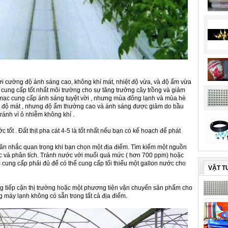
nơi cường độ ánh sáng cao, không khí mát, nhiệt độ vừa, và độ ẩm vừa
 cung cấp tốt nhất môi trường cho sự tăng trưởng cây trồng và giảm
 mạc cung cấp ánh sáng tuyệt vời , nhưng mùa đông lạnh và mùa hè
ệt độ mát , nhưng độ ẩm thường cao và ánh sáng được giảm do bầu
ránh vì ô nhiễm không khí .
tốt . Đất thịt pha cát 4-5 là tốt nhất nếu bạn có kế hoạch để phát
ân nhắc quan trọng khi bạn chọn một địa điểm. Tìm kiếm một nguồn
c và phân tích. Tránh nước với muối quá mức ( hơn 700 ppm) hoặc
 cung cấp phải đủ để có thể cung cấp tối thiểu một gallon nước cho
VẬT T
ăng tiếp cận thị trường hoặc một phương tiện vận chuyển sản phẩm cho
ng máy lạnh không có sẵn trong tất cả địa điểm.