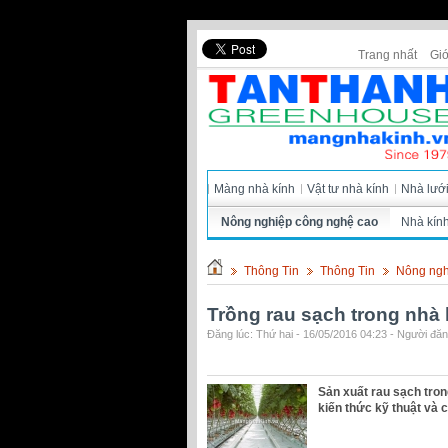
Trang nhất
Giớ
Màng nhà kính
Vật tư nhà kính
Nhà lướ
Nông nghiệp công nghệ cao
Nhà kín
Thông Tin
Thông Tin
Nông ngh
Trồng rau sạch trong nhà 
Đăng lúc: Thứ hai - 16/05/2016 04:23 - Người đăng
Sản xuất rau sạch tron
kiến ​​thức kỹ thuật v