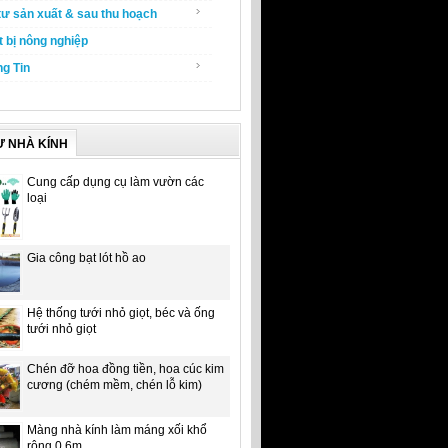
tư sản xuất & sau thu hoạch
t bị nông nghiệp
g Tin
Ư NHÀ KÍNH
Cung cấp dụng cụ làm vườn các
loại
Gia công bạt lót hồ ao
Hệ thống tưới nhỏ giọt, béc và ống
tưới nhỏ giọt
Chén đỡ hoa đồng tiền, hoa cúc kim
cương (chém mềm, chén lỗ kim)
Màng nhà kính làm máng xối khổ
rộng 0.6m