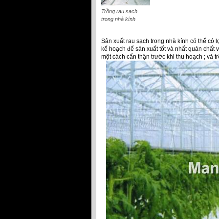
Trồng rau sạch
trong nhà kính
Sản xuất rau sạch trong nhà kính có thể có l
kế hoạch để sản xuất tốt và nhất quán chất 
một cách cẩn thận trước khi thu hoạch ; và t