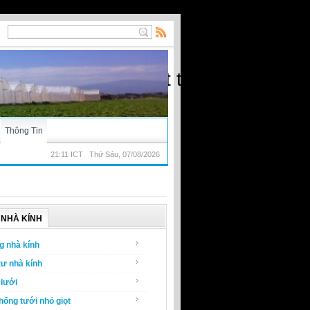
ạt) - Nhà kính, vật tư nông nghiệp
Thông Tin
21:11 ICT Thứ Sáu, 07/08/2026
NHÀ KÍNH
g nhà kính
tư nhà kính
lưới
hống tưới nhỏ giọt