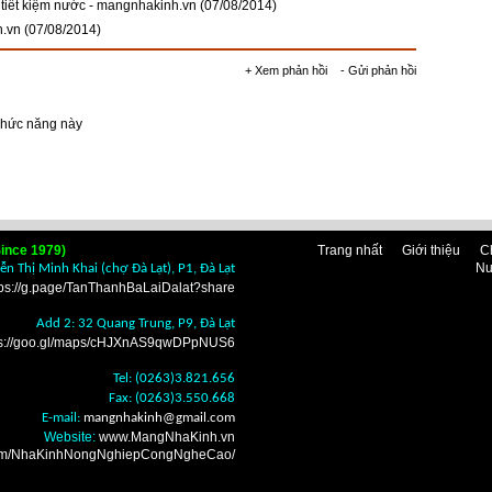
t tiết kiệm nước - mangnhakinh.vn
(07/08/2014)
h.vn
(07/08/2014)
+ Xem phản hồi
- Gửi phản hồi
chức năng này
ince 1979)
Trang nhất
Giới thiệu
C
Nu
n Thị Minh Khai (chợ Đà Lạt), P1, Đà Lạt
tps://g.page/TanThanhBaLaiDalat?share
Add 2: 32 Quang Trung, P9, Đà Lạt
ps://goo.gl/maps/cHJXnAS9qwDPpNUS6
Tel: (0263)3.821.656
Fax: (0263)3.550.668
E-mail:
mangnhakinh
@gmail.com
Website:
www.MangNhaKinh.vn
.com/NhaKinhNongNghiepCongNgheCao/
n nhà kính Đà Lạt ở