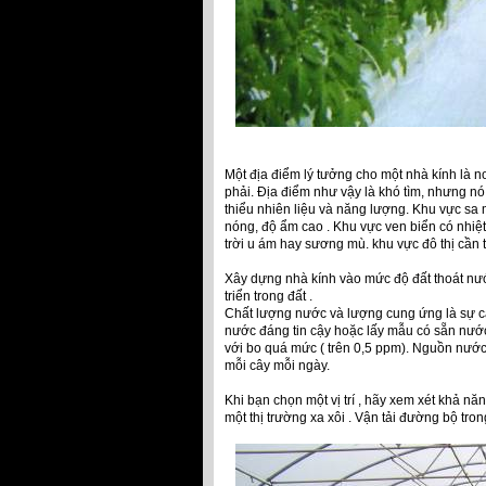
Một địa điểm lý tưởng cho một nhà kính là 
phải. Địa điểm như vậy là khó tìm, nhưng nó
thiểu nhiên liệu và năng lượng. Khu vực sa
nóng, độ ẩm cao . Khu vực ven biển có nhi
trời u ám hay sương mù. khu vực đô thị cần t
Xây dựng nhà kính vào mức độ đất thoát nước 
triển trong đất .
Chất lượng nước và lượng cung ứng là sự c
nước đáng tin cậy hoặc lấy mẫu có sẵn nướ
với bo quá mức ( trên 0,5 ppm). Nguồn nước
mỗi cây mỗi ngày.
Khi bạn chọn một vị trí , hãy xem xét khả n
một thị trường xa xôi . Vận tải đường bộ tro