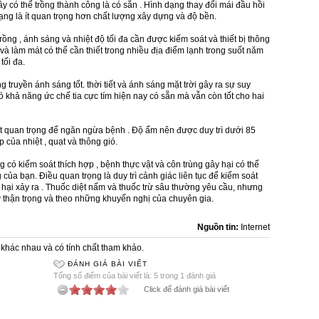
ây có thể trồng thành công là có sẵn . Hình dạng thay đổi mái đầu hồi
ạng là ít quan trọng hơn chất lượng xây dựng và độ bền.
ồng , ánh sáng và nhiệt độ tối đa cần được kiểm soát và thiết bị thông
 và làm mát có thể cần thiết trong nhiều địa điểm lạnh trong suốt năm
tối đa.
truyền ánh sáng tốt. thời tiết và ánh sáng mặt trời gây ra sự suy
 khả năng ức chế tia cực tím hiện nay có sẵn mà vẫn còn tốt cho hai
ất quan trọng để ngăn ngừa bệnh . Độ ẩm nên được duy trì dưới 85
của nhiệt , quạt và thông gió.
 có kiểm soát thích hợp , bệnh thực vật và côn trùng gây hại có thể
 của bạn. Điều quan trọng là duy trì cảnh giác liên tục để kiểm soát
t hại xảy ra . Thuốc diệt nấm và thuốc trừ sâu thường yêu cầu, nhưng
ự thận trọng và theo những khuyến nghị của chuyên gia.
Nguồn tin:
Internet
khác nhau và có tính chất tham khảo.
ĐÁNH GIÁ BÀI VIẾT
Tổng số điểm của bài viết là: 5 trong 1 đánh giá
Click để đánh giá bài viết