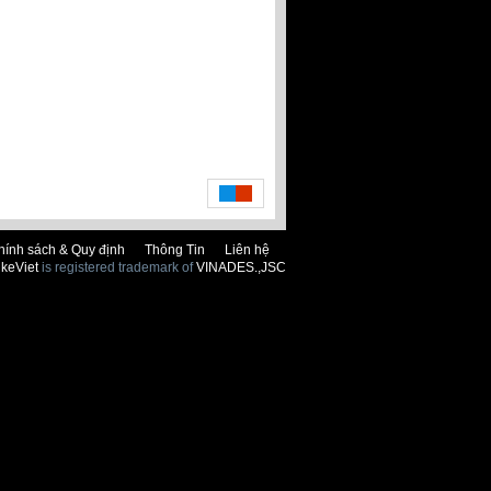
hính sách & Quy định
Thông Tin
Liên hệ
keViet
is registered trademark of
VINADES.,JSC