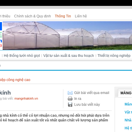
i thiệu
Chính sách & Quy định
Thông Tin
Liên hệ
Cửa hàng Tân Thanh - Bà Lài (Đà L
i
Hệ thống tưới nhỏ giọt
Vật tư sản xuất & sau thu hoạch
Thiết bị nông nghiệp
h
iệp công nghệ cao
kính
Gửi bài viết qua email
MÀNG 
 bài viết:
mangnhakinh.vn
In ra
Màn
Lưu bài viết này
Vật 
g nhà kính có thể có lợi nhuận cao, nhưng nó đòi hỏi phải dựa trên
à có kế hoạch để sản xuất tốt và nhất quán chất về lượng sản phẩm
Nhà 
Hệ t