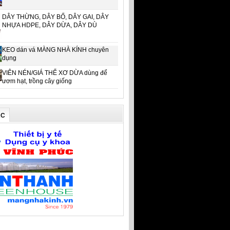
DÂY THỪNG, DÂY BỐ, DÂY GAI, DÂY
NHỰA HDPE, DÂY DỪA, DÂY DÙ
KEO dán vá MÀNG NHÀ KÍNH chuyên
dụng
VIÊN NÉN/GIÁ THỂ XƠ DỪA dùng để
ươm hạt, trồng cây giống
ÁC