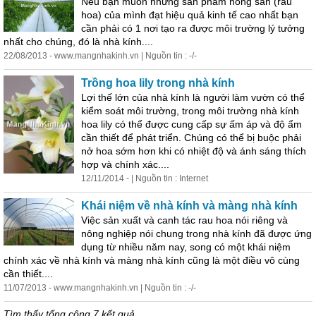
Nếu bạn muốn những sản phẩm nông sản (rau
hoa)
của
mình đạt hiệu quả kinh tế cao nhất bạn
cần phải có 1 nơi tạo ra được môi trường lý tưởng
nhất cho chúng, đó là nhà kính....
22/08/2013 - www.mangnhakinh.vn | Nguồn tin : -/-
Trồng hoa lily trong nhà kính
Lợi thế lớn
của
nhà kính là người làm vườn có thể
kiểm soát môi trường, trong môi trường nhà kính
hoa lily có thể được cung cấp sự ấm áp và độ ẩm
cần thiết để phát triển. Chúng có thể bị buộc phải
nở hoa sớm hơn khi có nhiệt độ và ánh sáng thích
hợp và chính xác....
12/11/2014 - | Nguồn tin : Internet
Khái niệm về nhà kính và màng nhà kính
Việc sản xuất và canh tác rau hoa nói riêng và
nông nghiệp nói chung trong nhà kính đã được ứng
dụng từ nhiều năm nay, song có một khái niệm
chính xác về nhà kính và màng nhà kính cũng là một điều vô cùng
cần thiết....
11/07/2013 - www.mangnhakinh.vn | Nguồn tin : -/-
Tìm thấy tổng cộng 7 kết quả