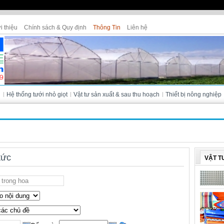
i thiệu
Chính sách & Quy định
Thông Tin
Liên hệ
Cửa hàng Tân Thanh - Bà Lài (Đà L
i
Hệ thống tưới nhỏ giọt
Vật tư sản xuất & sau thu hoạch
Thiết bị nông nghiệp
tức
VẬT T