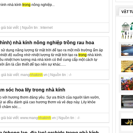
hình nhà kính
trong
nông nghiệp...
VẬT T
ả bài viết: | Nguồn tin : Internet
 hình) nhà kính nông nghiệp trồng rau hoa
h sử dụng năng lượng từ mặt trời để tạo ra một môi trường ấm áp
nhiệt độ xuống nhờ nhiệt lượng từ mặt trời tạo ra
trong
nhà kính.
ều nhiệt hơn lượng mà nhà kính có thể cung cấp một cách tự
ởi ấm là cần thiết để tạo nên sự khác......
giả bài viết: mang
nha
kinh
.vn | Nguồn tin : -/-
m sóc hoa lily trong nhà kính
 với hương thơm đáng yêu. Sự ưa thích của người làm vườn,
ứ ai đều đánh giá cao hương thơm và vẻ đẹp này. Lily khỏe
 chăm sóc....
 giả bài viết: www.mang
nha
kinh
.vn | Nguồn tin : -/-
 (phong lan, địa lan) orchids trong nhà kính