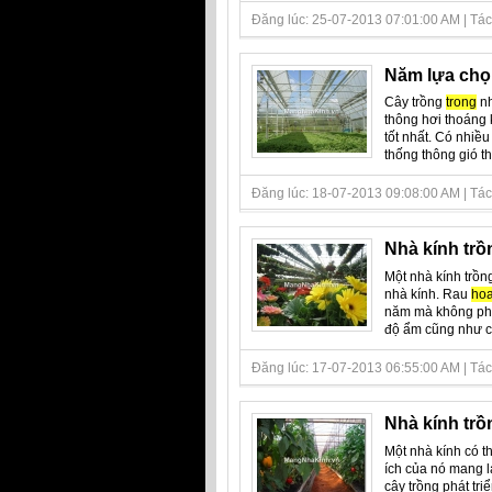
Đăng lúc: 25-07-2013 07:01:00 AM | Tác 
Năm lựa chọn
Cây trồng
trong
nh
thông hơi thoáng 
tốt nhất. Có nhi
thống thông gió thí
Đăng lúc: 18-07-2013 09:08:00 AM | Tác 
Nhà kính trồ
Một nhà kính trồn
nhà kính. Rau
ho
năm mà không phụ 
độ ẩm cũng như cá
Đăng lúc: 17-07-2013 06:55:00 AM | Tác 
Nhà kính trồ
Một nhà kính có th
ích của nó mang lạ
cây trồng phát tr