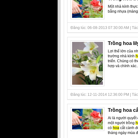
Một nhà kính thực
bằng nhựa (màng n
Đăng lúc: 06-08-2013 07:30:00 AM | Tác
Trồng hoa lil
Lợi thế lớn của n
trường nhà kính
h
triển. Chúng có t
hợp và chính xác..
Đăng lúc: 12-11-2014 12:36:00 PM | Tác gi
Trồng hoa cắ
Ai là người quyết
một người trồng
h
có
hoa
cắt cành 
tháng ngày mùa đ