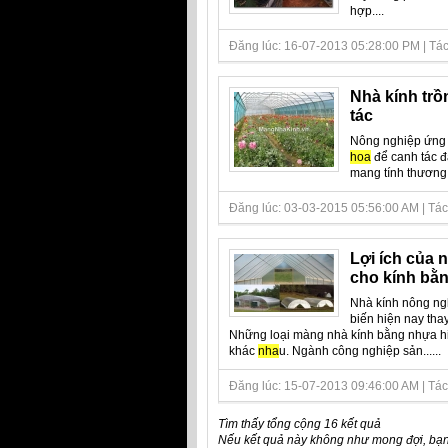
hợp....
Đăng lúc: 16-07-2013 05:28:00 PM | Tác 
Nhà kính trồ
tác
Nông nghiệp ứng d
hoa
để canh tác 
mang tính thương 
Đăng lúc: 03-03-2015 05:56:00 AM | Tác 
Lợi ích của 
cho kính bằn
Nhà kính nông ngh
biến hiện nay thay
Những loại màng nhà kính bằng nhựa hiệ
khác
nha
u. Ngành công nghiệp sản......
Đăng lúc: 15-07-2013 09:46:00 AM | Tác 
Tìm thấy tổng cộng 16 kết quả
Nếu kết quả này không như mong đợi, bạn