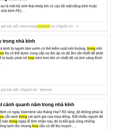
 sự là một hệ sinh thái khép kín có các bề mặt bằng kính hoặc
hà kính PE)....
 giả bài viết: www.mang
nha
kinh
.vn | Nguồn tin : -/-
y trong nhà kính
hà kính là người làm vườn có thể kiểm soát môi trường,
trong
môi
oa
lily có thể được cung cấp sự ấm áp và độ ẩm cần thiết để phát
hể bị buộc phải nở
hoa
sớm hơn khi có nhiệt độ và ánh sáng thích
..
ả bài viết: | Nguồn tin : Internet
t cành quanh năm trong nhà kính
 định có ngày Valentine vào tháng Hai? Rõ ràng, đó không phải là
oa
cắt cành
trong
cái lạnh giá của mùa đông. Rất nhiều người đã
để bán
trong
ngày lễ tình nhân này, đó là kết quả cũng những
ông lạnh lẽo nhưng
hoa
vẫn có để thu hoạch......