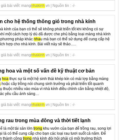
giả bài viết: mang
nha
kinh
.vn | Nguồn tin : -/-
 cho hệ thống thông gió trong nhà kính
à kính của bạn có thể sẽ không phát triển tốt khi không có sự
khí một cách hợp lý dù đã được che phủ bằng loại màng nhà kính
ều phương pháp khác
nha
u mà bạn có thể sử dụng để cung cấp hệ
ch hợp cho nhà kính. Bài viết này sẽ thảo......
giả bài viết: mang
nha
kinh
.vn | Nguồn tin : -/-
ng hoa và một số vấn đề kỹ thuật cơ bản
g
hoa
thực sự là một hệ sinh thái khép kín có mái lợp bằng màng
a
hoặc cây trồng nói chung sinh trưởng và phát triển tốt quanh
thuộc nhiều vào mùa vì nhà kính điều chỉnh cân bằng nhiệt độ,
c yêu cầu ánh sáng....
giả bài viết: mang
nha
kinh
.vn | Nguồn tin : -/-
ng rau trong mùa đông và thời tiết lạnh
ể là một tài sản lớn
trong
khu vườn của bạn để trồng rau, song lợi
i là có thể cung cấp cho bạn các loại rau tươi suốt cả năm. Để
iển thành công
trong
nhà kính đòi hỏi phải có môi trường thích