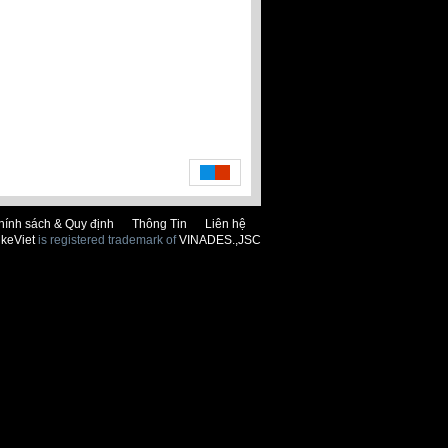
hính sách & Quy định
Thông Tin
Liên hệ
keViet
is registered trademark of
VINADES.,JSC