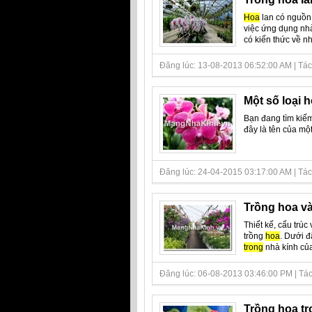
Hoa
lan có nguồn 
việc ứng dụng nh
có kiến ​​thức về 
Đăng lúc: 13-08-2013 06:52:00 AM | Tác
Một số loại 
Bạn đang tìm kiế
đây là tên của mộ
Đăng lúc: 24-04-2015 03:17:00 AM | Tác 
Trồng hoa và
Thiết kế, cấu trú
trồng
hoa
. Dưới đ
trong
nhà kính của
Đăng lúc: 06-08-2013 03:46:00 PM | Tác 
Trồng hoa tr