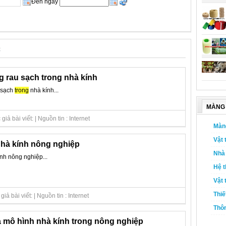
Đến ngày
c
g rau sạch trong nhà kính
 sạch
trong
nhà kính...
MÀNG 
ả bài viết: | Nguồn tin : Internet
Màn
Vật 
hà kính nông nghiệp
Nhà 
nh nông nghiệp...
Hệ t
Vật 
Thiế
ả bài viết: | Nguồn tin : Internet
Thôn
 mô hình nhà kính trong nông nghiệp