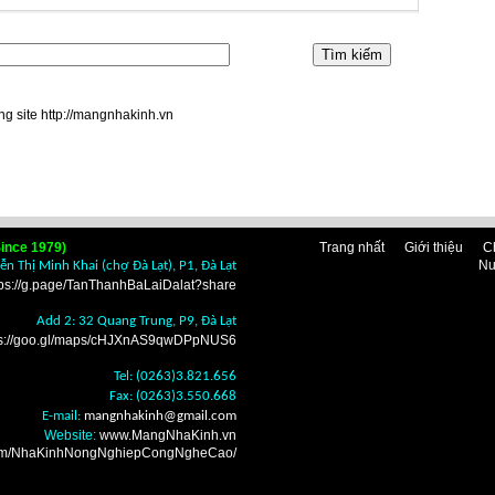
ng site http://mangnhakinh.vn
ince 1979)
Trang nhất
Giới thiệu
C
Nu
n Thị Minh Khai (chợ Đà Lạt), P1, Đà Lạt
tps://g.page/TanThanhBaLaiDalat?share
Add 2: 32 Quang Trung, P9, Đà Lạt
ps://goo.gl/maps/cHJXnAS9qwDPpNUS6
Tel: (0263)3.821.656
Fax: (0263)3.550.668
E-mail:
mangnhakinh
@gmail.com
Website:
www.MangNhaKinh.vn
.com/NhaKinhNongNghiepCongNgheCao/
n nhà kính Đà Lạt ở