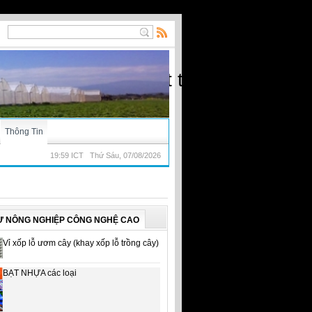
ạt) - Nhà kính, vật tư nông nghiệp
Thông Tin
19:59 ICT Thứ Sáu, 07/08/2026
Ư NÔNG NGHIỆP CÔNG NGHỆ CAO
Vỉ xốp lỗ ươm cây (khay xốp lỗ trồng cây)
BẠT NHỰA các loại