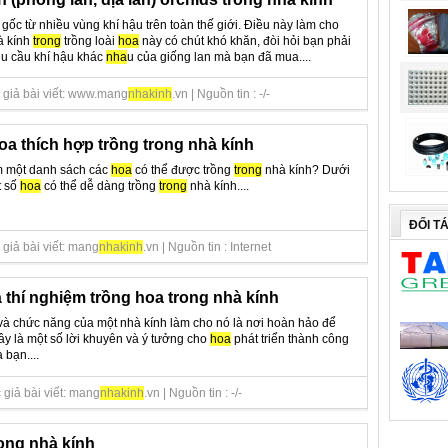
gốc từ nhiều vùng khí hậu trên toàn thế giới. Điều này làm cho
à kính
trong
trồng loài
hoa
này có chút khó khăn, đòi hỏi bạn phải
nhu cầu khí hậu khác
nha
u của giống lan mà bạn đã mua....
 giả bài viết: www.mang
nha
kinh
.vn | Nguồn tin : -/-
hoa thích hợp trồng trong nhà kính
m một danh sách các
hoa
có thể được trồng
trong
nhà kính? Dưới
t số
hoa
có thể dễ dàng trồng
trong
nhà kính....
ĐỐI T
giả bài viết: mang
nha
kinh
.vn | Nguồn tin : Internet
 thí nghiệm trồng hoa trong nhà kính
c và chức năng của một nhà kính làm cho nó là nơi hoàn hảo để
ây là một số lời khuyên và ý tưởng cho
hoa
phát triển thành công
 bạn....
giả bài viết: mang
nha
kinh
.vn | Nguồn tin : -/-
ong nhà kính