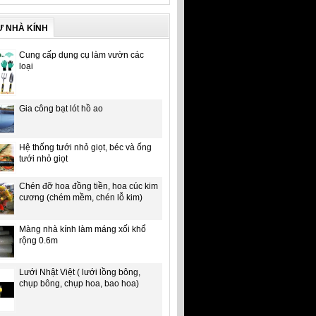
Ư NHÀ KÍNH
Cung cấp dụng cụ làm vườn các
loại
Gia công bạt lót hồ ao
Hệ thống tưới nhỏ giọt, béc và ống
tưới nhỏ giọt
Chén đỡ hoa đồng tiền, hoa cúc kim
cương (chém mềm, chén lỗ kim)
Màng nhà kính làm máng xối khổ
rộng 0.6m
Lưới Nhật Việt ( lưới lồng bông,
chụp bông, chụp hoa, bao hoa)