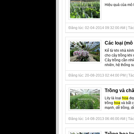
Hiệu quả của mô 
Đăng lúc: 02-04-2014 09:32:00 AM | Tác gi
Các loại (mô
Kể từ khi nhà kín
cho cây trồng khi 
Cây trồng cần nhi
nhiên, hệ thống sư
Đăng lúc: 20-08-2013 02:44:00 PM | Tác 
Trồng và chă
Lily là loại
hoa
đẹp
trồng
hoa
và bất c
mạnh, dễ trồng, dễ
Đăng lúc: 14-08-2013 06:46:00 AM | Tác
Trồng hoa lan