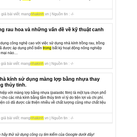
giả bài viết: mang
nha
kinh
.vn | Nguồn tin : -/-
ng rau hoa và những vấn đề về kỹ thuật canh
ụng công nghệ cao với việc sử dụng nhà kính trồng rau, trồng
đã được áp dụng phổ biến
trong
bất kỳ hoạt động nông nghiệp
mại nào....
giả bài viết: mang
nha
kinh
.vn | Nguồn tin : -/-
nhà kính sử dụng màng lợp bằng nhựa thay
g thủy tinh.
iệp với màng lợp bằng nhựa (palastic film) là một lựa chọn phổ
 cho các nhà kính bằng tấm thủy tinh vì lý do tiện lợi và chi phí.
n có đã được cải thiện nhiều về chất lượng cũng như chất liệu
giả bài viết: mang
nha
kinh
.vn | Nguồn tin : -/-
 hãy thử sử dụng công cụ tìm kiếm của Google dưới đây!