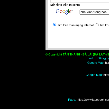
Mở rộng trên Internet :
Tìm trên toàn mạng Internet
Tìm tro
© Copyright TÂN THANH - BÀ LÀI (ĐÀ LẠT) (S
Add 1: 39 Nguyễ
Google Map:
ht
Google Map:
htt
Page:
https://www.facebook
Nơi mua bán màng nilo