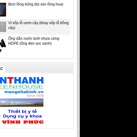
Bịch lồng bông (túi xéo lồng hoa)
Vỉ xốp lỗ ươm cây (khay xốp lỗ trồng
cây)
Ống dẫn nước tưới nhựa cứng
HDPE (ống đen sọc xanh)
ÁC