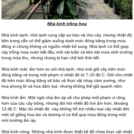
Nhà kính trồng hoa
Nhà kính lạnh: nhà lạnh cung cấp sự bảo vệ cho cây, nhưng nhiệt độ
bên trong vẫn có thể giảm xuống dưới mức đóng băng trong mùa
đông vì chúng không có nguồn nhiệt bổ sung. Nhà lạnh có thể giúp
cây trồng mùa xuân bắt đầu một vài tuần và kéo dài mùa sinh trưởng
trong mùa thu, nhưng chúng bị hạn chế bởi thời tiết.
Nhà kính mát: ấm hơn so với nhà lạnh, nhà mát giữ cây trên mức
đóng băng và trong một phạm vi nhiệt độ từ 7-10 độ C. Giữ cho nhiệt
độ trên mức đóng băng sẽ bảo vệ thực vật nhạy cảm sương, như
hoa phong lữ và hoa dâm bụt, nhưng không thể giữ quanh năm.
Nhà kính ấm: Một ngôi nhà ấm áp sẽ cho phép một phạm vi rộng
hơn của các cây trồng, nhưng đòi hỏi nhiệt độ hơi ấm hơn, khoảng
13 độ C. Mặc dù nhiệt độ này không hỗ trợ nhiều loại cây nhiệt đới,
một số giống hoa lan và dương xỉ có thể qua mùa đông trong một
môi trường ấm áp.
Nhà kính nóng: Những nhà kính được thiết kế để chứa thực vật nhiệt