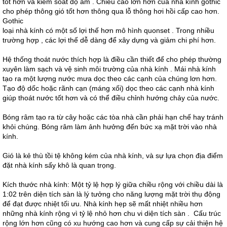
tốt hơn và kiểm soát độ ẩm . Chiều cao lớn hơn của nhà kính gothic
cho phép thông gió tốt hơn thông qua lỗ thông hơi hồi cấp cao hơn.
Gothic
loại nhà kính có một số lợi thế hơn mô hình quonset . Trong nhiều
trường hợp , các lợi thế dễ dàng để xây dựng và giảm chi phí hơn.
Hệ thống thoát nước thích hợp là điều cần thiết để cho phép thường
xuyên làm sạch và vệ sinh môi trường của nhà kính . Mái nhà kính
tạo ra một lượng nước mưa dọc theo các cạnh của chúng lơn hơn.
Tạo độ dốc hoặc rãnh cạn (máng xối) dọc theo các cạnh nhà kính
giúp thoát nước tốt hơn và có thể điều chỉnh hướng chảy của nước.
Bóng râm tạo ra từ cây hoặc các tòa nhà cần phải hạn chế hay tránh
khỏi chúng. Bóng râm làm ảnh hưởng đến bức xạ mặt trời vào nhà
kính.
Gió là kẻ thù tồi tệ không kém của nhà kính, và sự lựa chọn địa điểm
đặt nhà kính sấy khô là quan trọng.
Kích thước nhà kính: Một tỷ lệ hợp lý giữa chiều rộng với chiều dài là
1:02 trên diện tích sàn là lý tưởng cho năng lượng mặt trời thụ động
để đạt được nhiệt tối ưu. Nhà kính hẹp sẽ mất nhiệt nhiều hơn
những nhà kính rộng vì tỷ lệ nhỏ hơn chu vi diện tích sàn . Cấu trúc
rộng lớn hơn cũng có xu hướng cao hơn và cung cấp sự cải thiện hệ